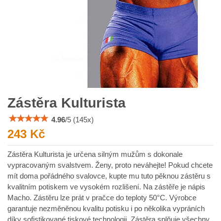
Zástěra Kulturista
4.96
/
5
(
145
x)
243 Kč
Zástěra Kulturista je určena silným mužům s dokonale
vypracovaným svalstvem. Ženy, proto neváhejte! Pokud chcete
mít doma pořádného svalovce, kupte mu tuto pěknou zástěru s
kvalitním potiskem ve vysokém rozlišení. Na zástěře je nápis
Macho. Zástěru lze prát v pračce do teploty 50°C. Výrobce
garantuje nezměněnou kvalitu potisku i po několika vypráních
díky sofistikované tiskové technologii. Zástěra splňuje všechny