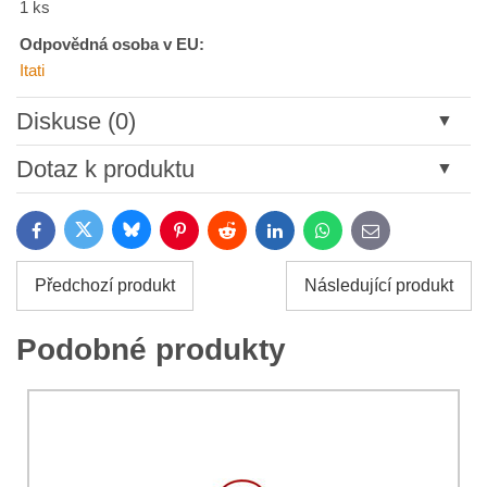
1 ks
Odpovědná osoba v EU:
Itati
Diskuse (0)
Nový komentář
Dotaz k produktu
Název:
Bluesky
Twitter
Facebook
Pinterest
Reddit
LinkedIn
WhatsApp
E-
mail
*
Jméno:
Předchozí produkt
Následující produkt
*
Jméno:
*
Podobné produkty
Váš e-mail:
*
Komentář:
Váš dotaz k produktu: