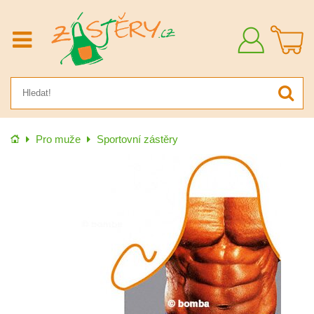
Přihlásit
se
Úvod
Pro muže
Sportovní zástěry