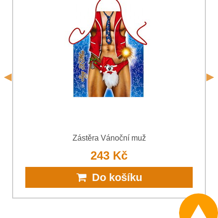
Souhlasím se zpracováním osobních údajů za účelem
odeslání formuláře. Seznámil jsem se s podmínkami
Ochrany
*
osobních údajů
společnosti Bomba s.r.o.
*
(Povinné)
*
(Povinné)
Odeslat
Odeslat
Zástěra Vánoční muž
243 Kč
Do košíku