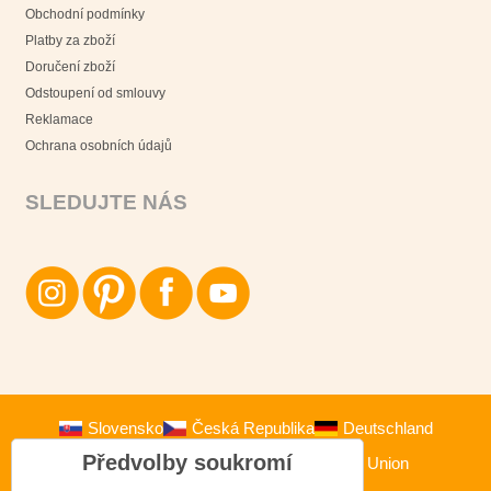
Obchodní podmínky
Platby za zboží
Doručení zboží
Odstoupení od smlouvy
Reklamace
Ochrana osobních údajů
SLEDUJTE NÁS
Slovensko
Česká Republika
Deutschland
Předvolby soukromí
Österreich
Polska
European Union