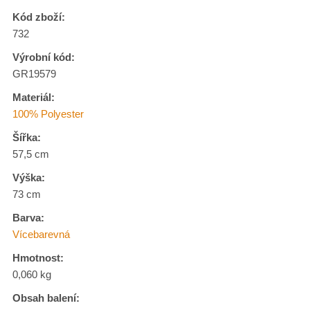
Kód zboží:
732
Výrobní kód:
GR19579
Materiál:
100% Polyester
Šířka:
57,5 cm
Výška:
73 cm
Barva:
Vícebarevná
Hmotnost:
0,060 kg
Obsah balení: