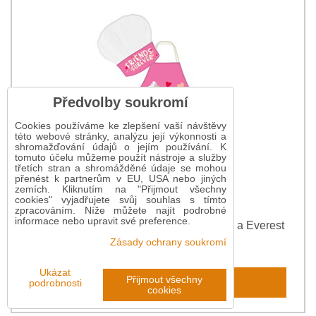
Předvolby soukromí
Cookies používáme ke zlepšení vaší návštěvy
této webové stránky, analýzu její výkonnosti a
shromažďování údajů o jejím používání. K
tomuto účelu můžeme použít nástroje a služby
třetích stran a shromážděné údaje se mohou
přenést k partnerům v EU, USA nebo jiných
zemích. Kliknutím na "Přijmout všechny
cookies" vyjadřujete svůj souhlas s tímto
zpracováním. Níže můžete najít podrobné
informace nebo upravit své preference.
Dětská zástěra s čepicí Paw Patrol Skye a Everest
Zásady ochrany soukromí
213 Kč
Ukázat
Do košíku
Přijmout všechny
podrobnosti
cookies