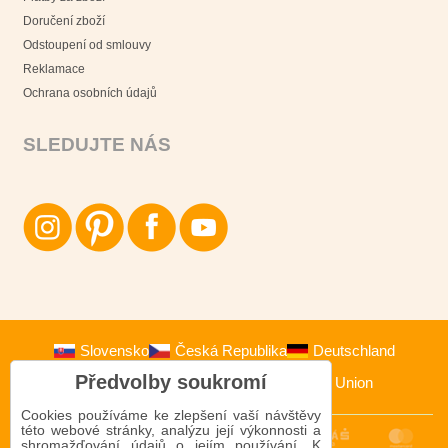
Doručení zboží
Odstoupení od smlouvy
Reklamace
Ochrana osobních údajů
SLEDUJTE NÁS
Slovensko
Česká Republika
Deutschland
Předvolby soukromí
Österreich
Polska
European Union
Cookies používáme ke zlepšení vaší návštěvy
této webové stránky, analýzu její výkonnosti a
shromažďování údajů o jejím používání. K