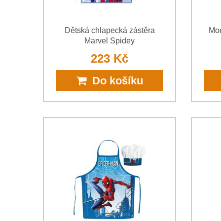
Dětská chlapecká zástěra
Mod
Marvel Spidey
223 Kč
Do košíku