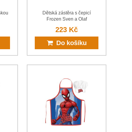
skou
Dětská zástěra s čepicí
Frozen Sven a Olaf
223 Kč
Do košíku