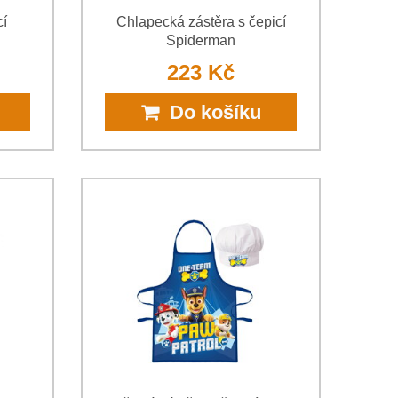
cí
Chlapecká zástěra s čepicí
Spiderman
223 Kč
Do košíku