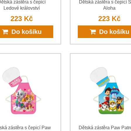
ětská zástěra s čepicí
Dětská zástěra s čepicí S
Ledové království
Aloha
223 Kč
223 Kč
Do košíku
Do košíku
ská zástěra s čepicí Paw
Dětská zástěra Paw Patro