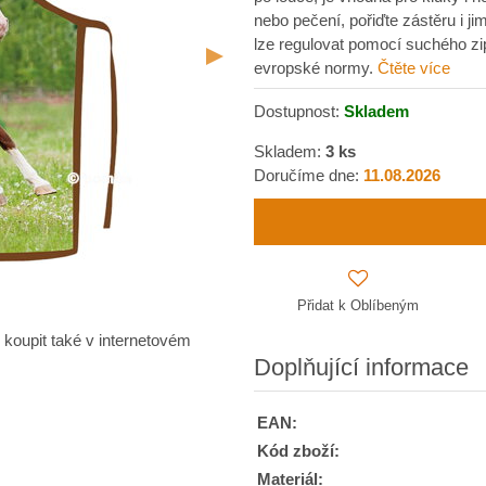
nebo pečení, pořiďte zástěru i jim
lze regulovat pomocí suchého zi
evropské normy.
Čtěte více
Dostupnost:
Skladem
Skladem:
3
ks
Doručíme dne:
11.08.2026
Přidat k Oblíbeným
 koupit také v internetovém
Doplňující informace
EAN:
Kód zboží:
Materiál: