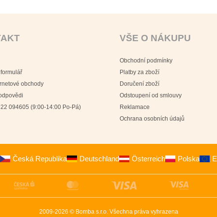
TAKT
VŠE O NÁKUPU
Obchodní podmínky
 formulář
Platby za zboží
ernetové obchody
Doručení zboží
 odpovědi
Odstoupení od smlouvy
22 094605 (9:00-14:00 Po-Pá)
Reklamace
Ochrana osobních údajů
Česká Republika
Deutschland
Österreich
Polska
E
2009-2026 © Bomba s.r.o.
Všechna práva vyhrazena