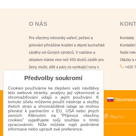
O NÁS
KON
Pro všechny milovníky vaření, pečení a
Kontakty
grilování přinášíme kvalitní a vtipné kuchařské
Kontaktní
zástěry od různých výrobců. V nabídce a
Naše int
skladem máme více než 450 druhů zástěr pro
Otázky a
ženy, muže, děti a páry za vynikající ceny s
+420 7
doručením již do 24 hodin.
Předvolby soukromí
Cookies používáme ke zlepšení vaší návštěvy
této webové stránky, analýzu její výkonnosti a
shromažďování údajů o jejím používání. K
Slovensko
tomuto účelu můžeme použít nástroje a služby
třetích stran a shromážděné údaje se mohou
přenést k partnerům v EU, USA nebo jiných
zemích. Kliknutím na "Přijmout všechny
cookies" vyjadřujete svůj souhlas s tímto
zpracováním. Níže můžete najít podrobné
informace nebo upravit své preference.