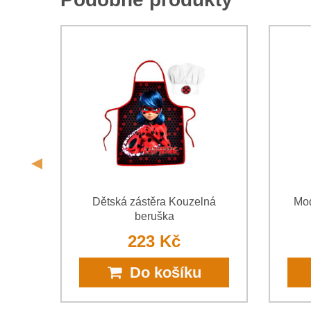
skou
Dětská zástěra Kouzelná
Mod
beruška
223 Kč
Do košíku