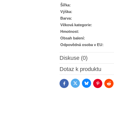
Šířka:
Výška:
Barva:
Věková kategorie:
Hmotnost:
Obsah balení:
Odpovědná osoba v EU:
Diskuse (0)
Nový komentář
Dotaz k produktu
Bluesky
Twitter
Facebook
Pinterest
Red