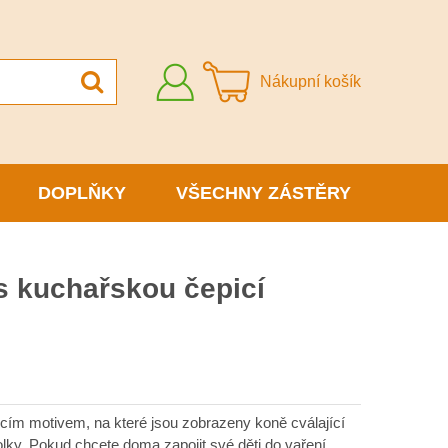
Přihlásit
Nákupní košík
se
DOPLŇKY
VŠECHNY ZÁSTĚRY
s kuchařskou čepicí
cím motivem, na které jsou zobrazeny koně cválající
holky. Pokud chcete doma zapojit své děti do vaření