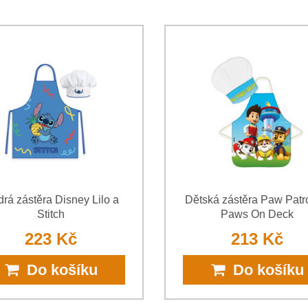
Souhlasím se zpracováním o
jsem se s podmínkami
Ochrany 
*
(Povinné)
*
(Povinné)
rá zástěra Disney Lilo a
Dětská zástěra Paw Patro
Stitch
Paws On Deck
223 Kč
213 Kč
Do košíku
Do košíku