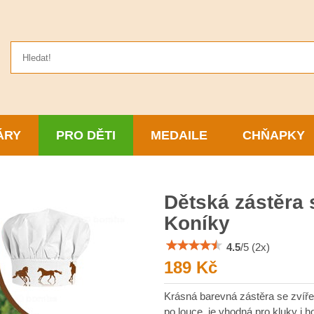
ÁRY
PRO DĚTI
MEDAILE
CHŇAPKY
Dětská zástěra 
Koníky
4.5
/
5
(
2
x)
189 Kč
Krásná barevná zástěra se zvíře
po louce, je vhodná pro kluky i 