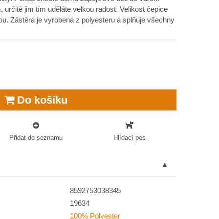
, určitě jim tím uděláte velkou radost. Velikost čepice
pu. Zástěra je vyrobena z polyesteru a splňuje všechny
Do košíku
Přidat do seznamu
Hlídací pes
8592753038345
19634
100% Polyester