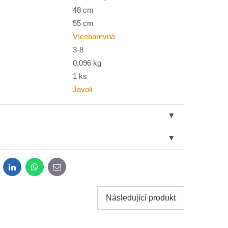
48 cm
55 cm
Vícebarevná
3-8
0,096 kg
1 ks
Javoli
dit
LinkedIn
WhatsApp
E-
mail
Následující produkt