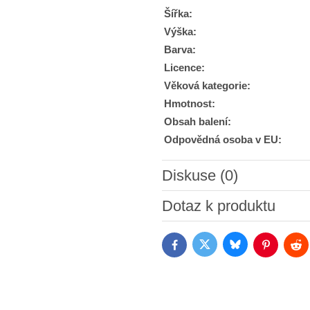
Šířka:
Výška:
Barva:
Licence:
Věková kategorie:
Hmotnost:
Obsah balení:
Odpovědná osoba v EU:
Diskuse (0)
Nový komentář
Dotaz k produktu
Bluesky
Twitter
Facebook
Pinterest
Red