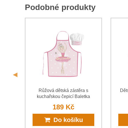
Podobné produkty
skou
Růžová dětská zástěra s
Dět
kuchařskou čepicí Baletka
189 Kč
Do košíku