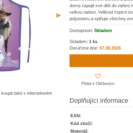
doma zapojit své děti do vaření ne
velkou radost. Velikost čepice l
polyesteru a splňuje všechny e
Dostupnost:
Skladem
Skladem:
1
ks
Doručíme dne:
07.08.2026
Přidat k Oblíbeným
 koupit také v internetovém
Doplňující informace
EAN:
Kód zboží:
Materiál: