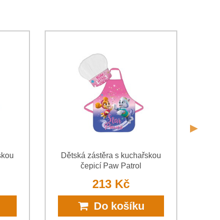
sobních údajů za účelem odeslání formuláře. Seznámil
*
osobních údajů
společnosti Bomba s.r.o.
Odeslat
Odeslat
skou
Dětská zástěra s kuchařskou
čepicí Paw Patrol
213 Kč
Do košíku