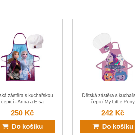
Souhlasím se zpracováním o
jsem se s podmínkami
Ochrany 
*
(Povinné)
*
(Povinné)
ská zástěra s kuchařskou
Dětská zástěra s kuchař
čepicí - Anna a Elsa
čepicí My Little Pony
250 Kč
242 Kč
Do košíku
Do košíku