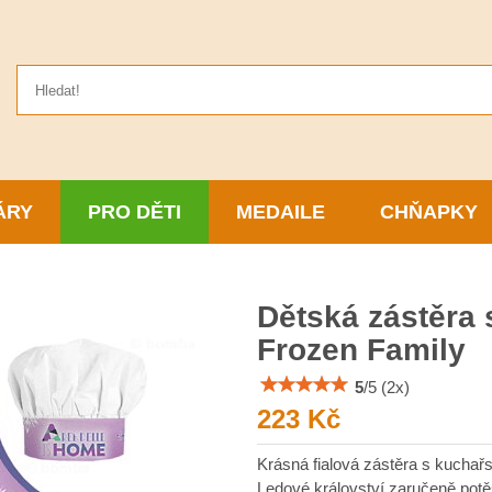
ÁRY
PRO DĚTI
MEDAILE
CHŇAPKY
Dětská zástěra 
Frozen Family
5
/
5
(
2
x)
223 Kč
Krásná fialová zástěra s kuchař
Ledové království zaručeně potě