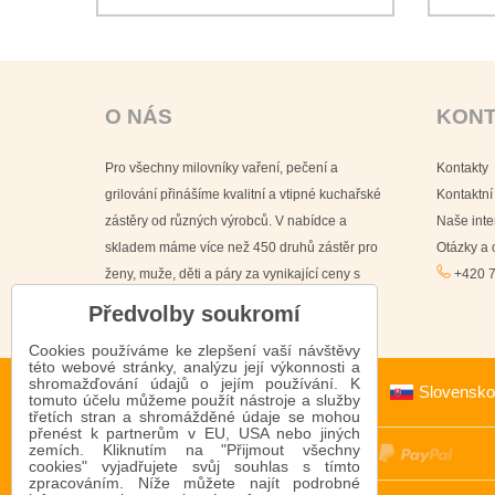
O NÁS
KON
Pro všechny milovníky vaření, pečení a
Kontakty
grilování přinášíme kvalitní a vtipné kuchařské
Kontaktní
zástěry od různých výrobců. V nabídce a
Naše int
skladem máme více než 450 druhů zástěr pro
Otázky a
ženy, muže, děti a páry za vynikající ceny s
+420 7
doručením již do 24 hodin.
Předvolby soukromí
Cookies používáme ke zlepšení vaší návštěvy
této webové stránky, analýzu její výkonnosti a
shromažďování údajů o jejím používání. K
Slovensko
tomuto účelu můžeme použít nástroje a služby
třetích stran a shromážděné údaje se mohou
přenést k partnerům v EU, USA nebo jiných
zemích. Kliknutím na "Přijmout všechny
cookies" vyjadřujete svůj souhlas s tímto
zpracováním. Níže můžete najít podrobné