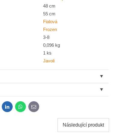
48 cm
55 cm
Fialová
Frozen
3-8
0,096 kg
1 ks
Javoli
dit
LinkedIn
WhatsApp
E-
mail
Následující produkt