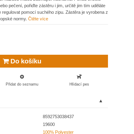
bo pečení, pořiďte zástěru i jim, určitě jim tím uděláte
ze regulovat pomocí suchého zipu. Zástěra je vyrobena z
vropské normy.
Čtěte více
Do košíku
Přidat do seznamu
Hlídací pes
8592753038437
19600
100% Polyester