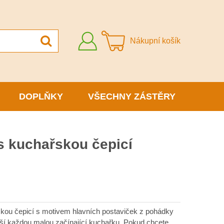
Přihlásit
Nákupní košík
se
DOPLŇKY
VŠECHNY ZÁSTĚRY
s kuchařskou čepicí
skou čepicí s motivem hlavních postaviček z pohádky
ší každou malou začínající kuchařku. Pokud chcete