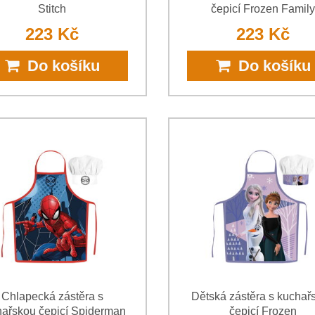
Stitch
čepicí Frozen Family
223 Kč
223 Kč
Do košíku
Do košíku
Chlapecká zástěra s
Dětská zástěra s kuchař
hařskou čepicí Spiderman
čepicí Frozen