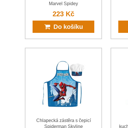
Marvel Spidey
223 Kč
Do košíku
Chlapecká zástěra s čepicí
Spiderman Skyline
kuc