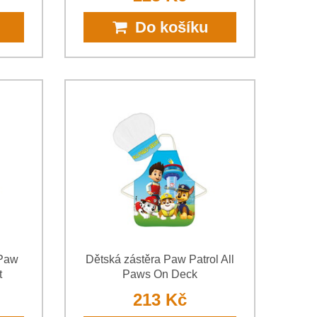
Do košíku
 Paw
Dětská zástěra Paw Patrol All
t
Paws On Deck
213 Kč