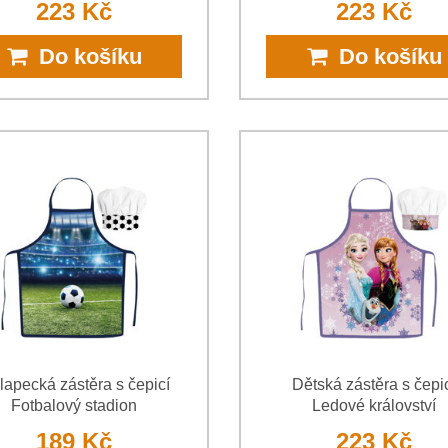
223 Kč
223 Kč
Do košíku
Do košíku
lapecká zástěra s čepicí
Dětská zástěra s čepi
Fotbalový stadion
Ledové království
189 Kč
223 Kč