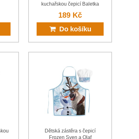
kuchařskou čepicí Baletka
189 Kč
Do košíku
skou
Dětská zástěra s čepicí
Frozen Sven a Olaf