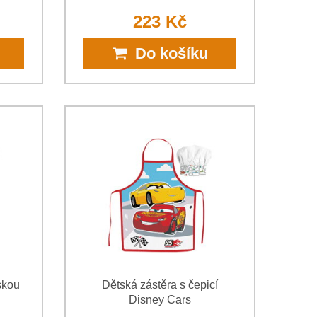
223 Kč
Do košíku
skou
Dětská zástěra s čepicí
Disney Cars