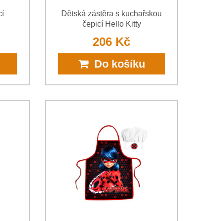
cí
Dětská zástěra s kuchařskou
čepicí Hello Kitty
206 Kč
Do košíku