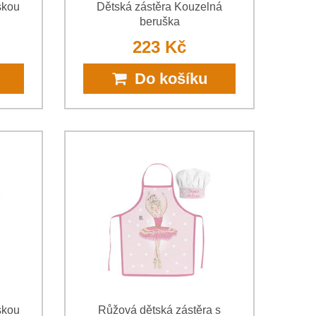
skou
Dětská zástěra Kouzelná
beruška
223 Kč
Do košíku
skou
Růžová dětská zástěra s