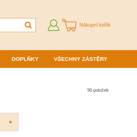
Přihlásit
Nákupní košík
se
DOPLŇKY
VŠECHNY ZÁSTĚRY
90
položek