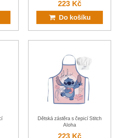
223 Kč
Do košíku
cí
Dětská zástěra s čepicí Stitch
Aloha
223 Kč