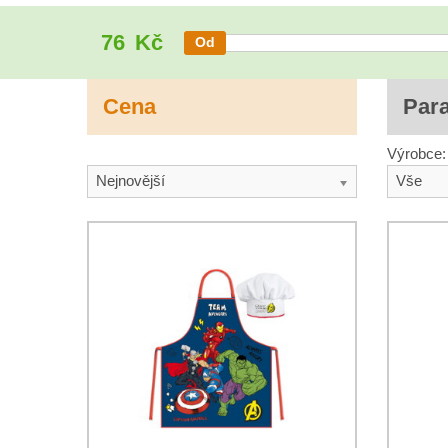
76
Kč
Cena
Par
Výrobce:
Nejnovější
Vše