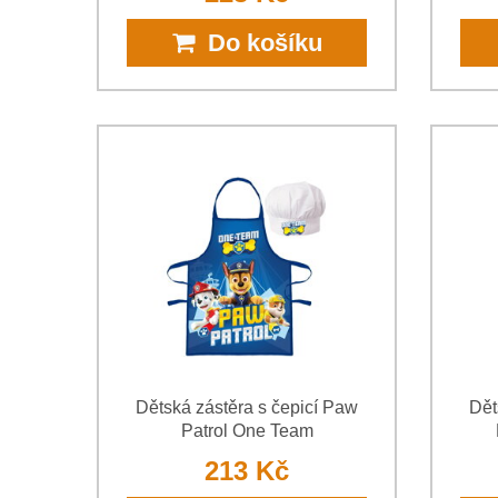
Do košíku
Dětská zástěra s čepicí Paw
Dět
Patrol One Team
213 Kč