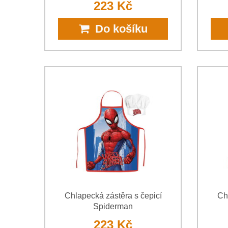
223 Kč
Do košíku
Chlapecká zástěra s čepicí
Ch
Spiderman
223 Kč