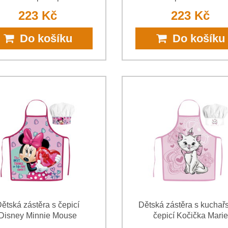
223 Kč
223 Kč
Do košíku
Do košíku
ětská zástěra s čepicí
Dětská zástěra s kuchař
Disney Minnie Mouse
čepicí Kočička Marie