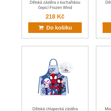
Dětská zástěra s kuchařskou
Dět
čepicí Frozen Wind
218 Kč
Do košíku
Dětská chlapecká zástěra
Mod