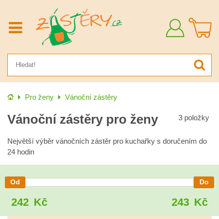
Přihlásit
se
Úvod
Pro ženy
Vánoční zástěry
Vánoční zástěry pro ženy
3
položky
Největší výběr vánočních zástěr pro kuchařky s doručením do
24 hodin
242
Kč
243
Kč