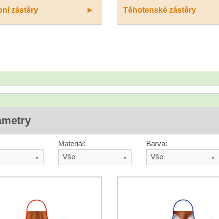
ní zástěry
Těhotenské zástěry
ametry
Materiál:
Barva:
Vše
Vše