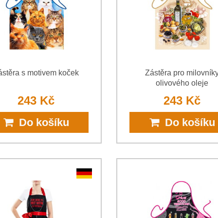
ástěra s motivem koček
Zástěra pro milovník
olivového oleje
243 Kč
243 Kč
Do košíku
Do košíku