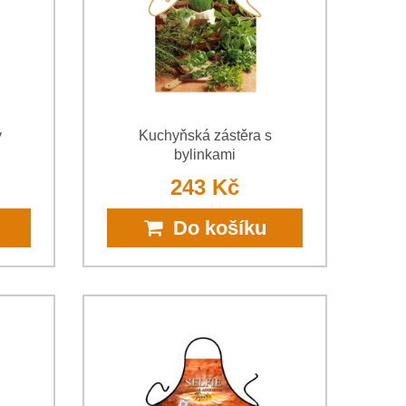
y
Kuchyňská zástěra s
bylinkami
243 Kč
Do košíku