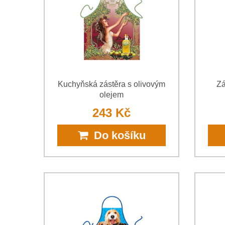
Kuchyňská zástěra s olivovým
Zá
olejem
243 Kč
Do košíku