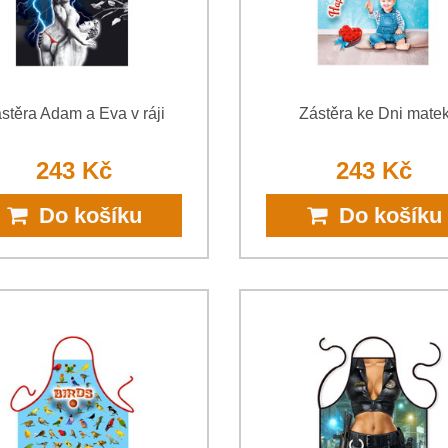
stěra Adam a Eva v ráji
Zástěra ke Dni mate
243 Kč
243 Kč
Do košíku
Do košíku