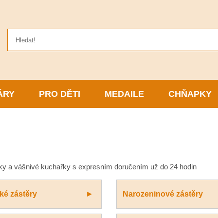
ÁRY
PRO DĚTI
MEDAILE
CHŇAPKY
ky a vášnivé kuchařky s expresním doručením už do 24 hodin
ké zástěry
Narozeninové zástěry