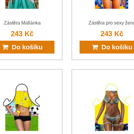
Zástěra Mafiánka
Zástěra pro sexy žen
243 Kč
243 Kč
Do košíku
Do košíku