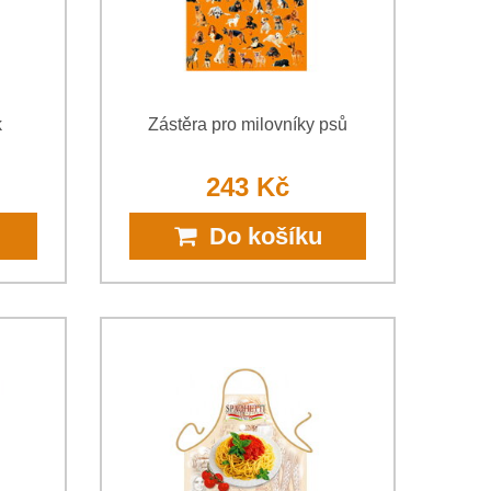
k
Zástěra pro milovníky psů
243 Kč
Do košíku