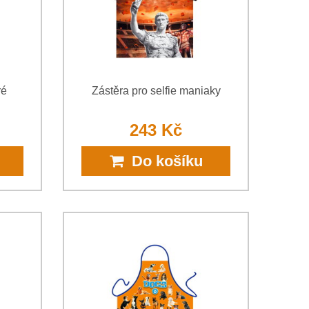
ré
Zástěra pro selfie maniaky
243 Kč
Do košíku