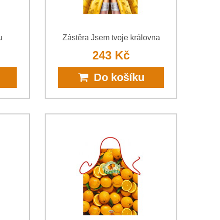
u
Zástěra Jsem tvoje královna
243 Kč
Do košíku