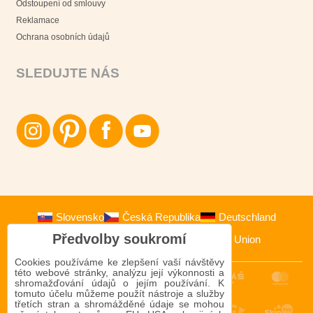
Odstoupení od smlouvy
Reklamace
Ochrana osobních údajů
SLEDUJTE NÁS
Slovensko
Česká Republika
Deutschland
Předvolby soukromí
Österreich
Polska
European Union
Cookies používáme ke zlepšení vaší návštěvy
této webové stránky, analýzu její výkonnosti a
shromažďování údajů o jejím používání. K
tomuto účelu můžeme použít nástroje a služby
třetích stran a shromážděné údaje se mohou