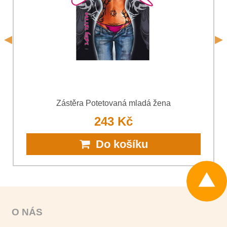
*
(Povinné)
Odeslat
Odeslat
Zástěra Potetovaná mladá žena
243 Kč
Do košíku
O NÁS