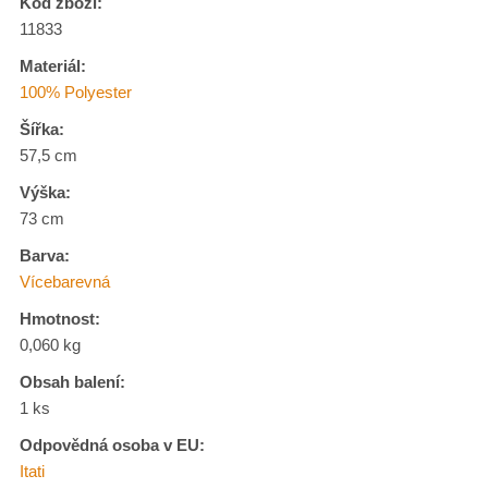
Kód zboží:
11833
Materiál:
100% Polyester
Šířka:
57,5 cm
Výška:
73 cm
Barva:
Vícebarevná
Hmotnost:
0,060 kg
Obsah balení:
1 ks
Odpovědná osoba v EU:
Itati