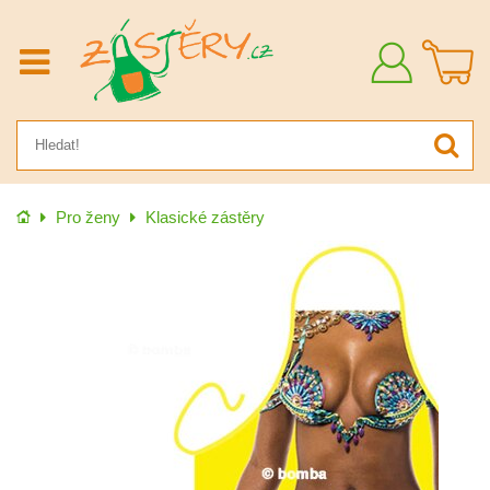
Přihlásit
se
Úvod
Pro ženy
Klasické zástěry