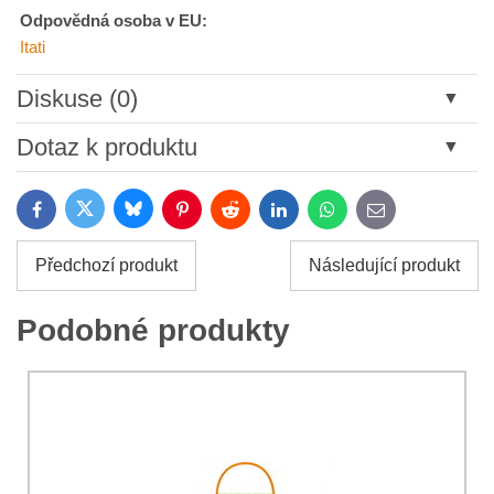
Odpovědná osoba v EU:
Itati
Diskuse (0)
Nový komentář
Dotaz k produktu
Název:
Bluesky
Twitter
Facebook
Pinterest
Reddit
LinkedIn
WhatsApp
E-
mail
*
Jméno:
Předchozí produkt
Následující produkt
*
Jméno:
*
Podobné produkty
Váš e-mail:
*
Komentář:
Váš dotaz k produktu: