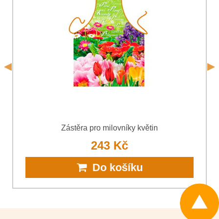
Souhlasím se zpracováním osobních údajů za účelem
odeslání formuláře. Seznámil jsem se s podmínkami
Ochrany
*
osobních údajů
společnosti Bomba s.r.o.
*
(Povinné)
*
(Povinné)
Odeslat
Odeslat
Zástěra pro milovníky květin
243 Kč
Do košíku