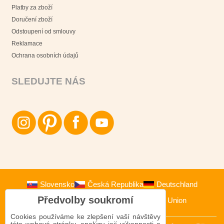
Platby za zboží
Doručení zboží
Odstoupení od smlouvy
Reklamace
Ochrana osobních údajů
SLEDUJTE NÁS
Slovensko
Česká Republika
Deutschland
Předvolby soukromí
Österreich
Polska
European Union
Cookies používáme ke zlepšení vaší návštěvy