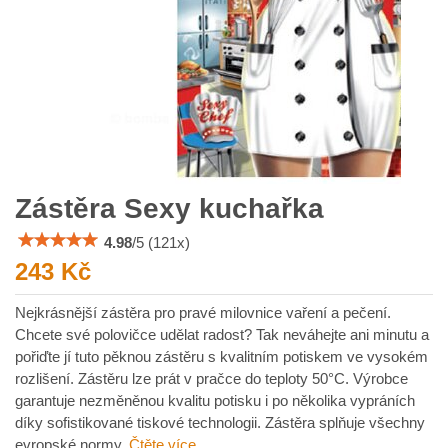
Zástěra Sexy kuchařka
4.98
/
5
(
121
x)
243 Kč
Nejkrásnější zástěra pro pravé milovnice vaření a pečení.
Chcete své polovičce udělat radost? Tak neváhejte ani minutu a
pořiďte jí tuto pěknou zástěru s kvalitním potiskem ve vysokém
rozlišení. Zástěru lze prát v pračce do teploty 50°C. Výrobce
garantuje nezměněnou kvalitu potisku i po několika vypráních
díky sofistikované tiskové technologii. Zástěra splňuje všechny
evropské normy.
Čtěte více