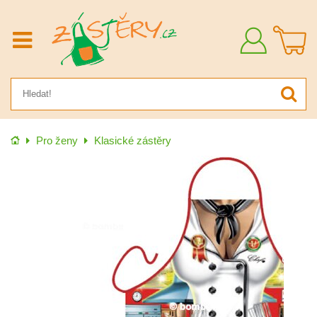
Přihlásit
se
Úvod
Pro ženy
Klasické zástěry