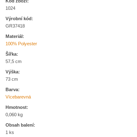
Kód zboží:
1024
Výrobní kód:
GR37418
Materiál:
100% Polyester
Šířka:
57,5 cm
Výška:
73 cm
Barva:
Vícebarevná
Hmotnost:
0,060 kg
Obsah balení:
1 ks