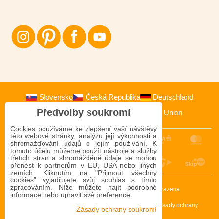
Slovensko
Česká Republika
Deutschland
Předvolby soukromí
Österreich
Polska
European Union
Cookies používáme ke zlepšení vaší návštěvy
této webové stránky, analýzu její výkonnosti a
shromažďování údajů o jejím používání. K
tomuto účelu můžeme použít nástroje a služby
třetích stran a shromážděné údaje se mohou
přenést k partnerům v EU, USA nebo jiných
zemích. Kliknutím na "Přijmout všechny
cookies" vyjadřujete svůj souhlas s tímto
zpracováním. Níže můžete najít podrobné
2009-2026 © Bomba s.r.o.
Všechna práva vyhrazena
informace nebo upravit své preference.
Tento web je chráněn reCAPTCHA a Google. Platí
Zásady ochrany
Zásady ochrany soukromí
osobních údajů
a
Smluvní podmínky
.