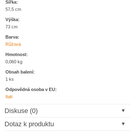
Šířka:
57,5 cm
Výška:
73 cm
Barva:
Růžová
Hmotnost:
0,060 kg
Obsah balení:
1 ks
Odpovědná osoba v EU:
Itati
Diskuse (0)
Nový komentář
Dotaz k produktu