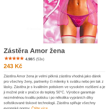
Zástěra Amor žena
4.98
/
5
(
53
x)
243 Kč
Zástěra Amor žena je velmi pěkná zástěra vhodná jako dárek
pro všechny ženy, partnerky či milenky k svátku nebo jen tak z
lásky. Zástěra je s kvalitním potiskem ve vysokém rozlišení a je
ji možné prát v pračce do teploty 50°C. Výrobce garantuje
nezměněnou kvalitu potisku i po několika vypráních díky
sofistikované tiskové technologii. Zástěra splňuje všechny
evropské normy.
Čtěte více