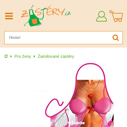
Přihlásit
se
Úvod
Pro ženy
Zamilované zástěry