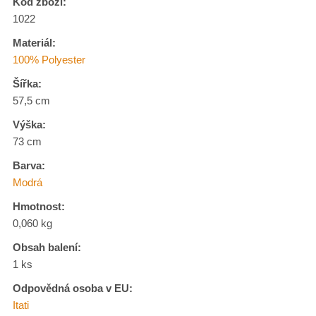
Kód zboží:
1022
Materiál:
100% Polyester
Šířka:
57,5 cm
Výška:
73 cm
Barva:
Modrá
Hmotnost:
0,060 kg
Obsah balení:
1 ks
Odpovědná osoba v EU:
Itati