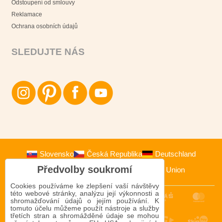
Odstoupení od smlouvy
Reklamace
Ochrana osobních údajů
SLEDUJTE NÁS
Slovensko
Česká Republika
Deutschland
Předvolby soukromí
Österreich
Polska
European Union
Cookies používáme ke zlepšení vaší návštěvy
této webové stránky, analýzu její výkonnosti a
shromažďování údajů o jejím používání. K
tomuto účelu můžeme použít nástroje a služby
třetích stran a shromážděné údaje se mohou