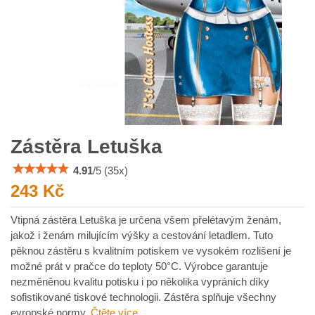
Zástěra Letuška
4.91
/
5
(
35
x)
243 Kč
Vtipná zástěra Letuška je určena všem přelétavým ženám,
jakož i ženám milujícím výšky a cestování letadlem. Tuto
pěknou zástěru s kvalitním potiskem ve vysokém rozlišení je
možné prát v pračce do teploty 50°C. Výrobce garantuje
nezměněnou kvalitu potisku i po několika vypráních díky
sofistikované tiskové technologii. Zástěra splňuje všechny
evropské normy.
Čtěte více