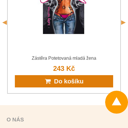
*
(Povinné)
Odeslat
Odeslat
Zástěra Potetovaná mladá žena
243 Kč
Do košíku
O NÁS