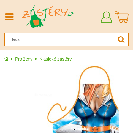
Přihlásit
se
Úvod
Pro ženy
Klasické zástěry