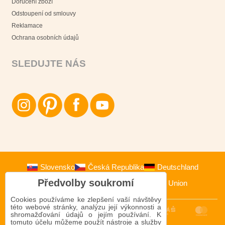
Doručení zboží
Odstoupení od smlouvy
Reklamace
Ochrana osobních údajů
SLEDUJTE NÁS
Slovensko
Česká Republika
Deutschland
Předvolby soukromí
Österreich
Polska
European Union
Cookies používáme ke zlepšení vaší návštěvy
této webové stránky, analýzu její výkonnosti a
shromažďování údajů o jejím používání. K
tomuto účelu můžeme použít nástroje a služby