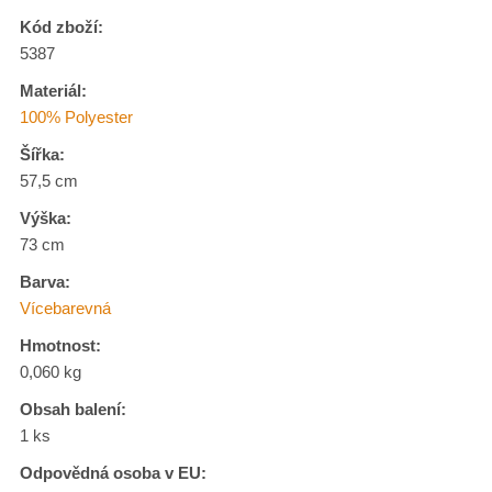
Kód zboží:
5387
Materiál:
100% Polyester
Šířka:
57,5 cm
Výška:
73 cm
Barva:
Vícebarevná
Hmotnost:
0,060 kg
Obsah balení:
1 ks
Odpovědná osoba v EU: