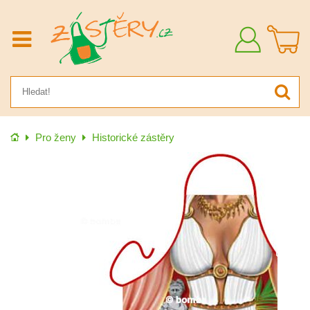
Přihlásit
se
Úvod
Pro ženy
Historické zástěry