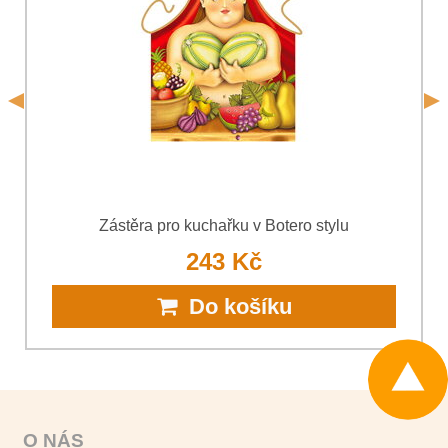
*
osobních údajů
společnosti Bomba s.r.o.
*
(Povinné)
*
(Povinné)
Odeslat
Odeslat
Zástěra pro kuchařku v Botero stylu
243 Kč
Do košíku
O NÁS