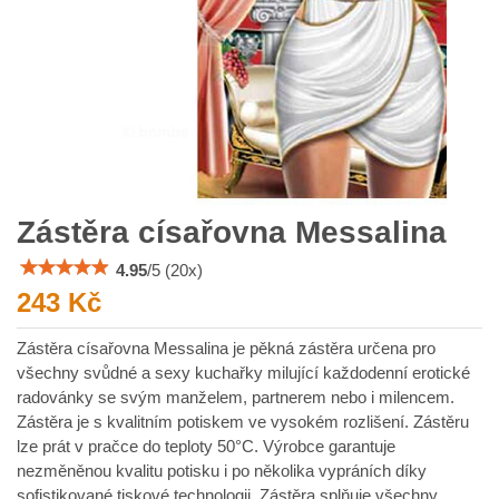
Zástěra císařovna Messalina
4.95
/
5
(
20
x)
243 Kč
Zástěra císařovna Messalina je pěkná zástěra určena pro
všechny svůdné a sexy kuchařky milující každodenní erotické
radovánky se svým manželem, partnerem nebo i milencem.
Zástěra je s kvalitním potiskem ve vysokém rozlišení. Zástěru
lze prát v pračce do teploty 50°C. Výrobce garantuje
nezměněnou kvalitu potisku i po několika vypráních díky
sofistikované tiskové technologii. Zástěra splňuje všechny