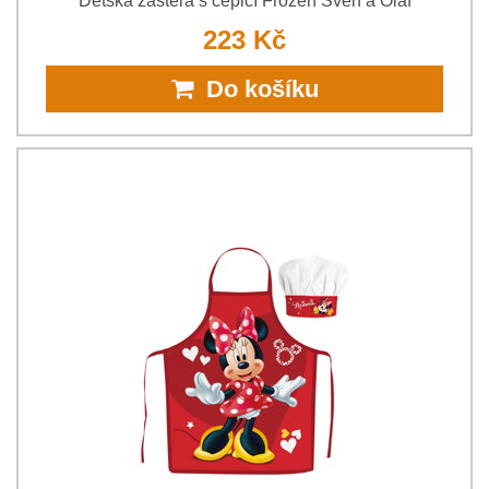
Dětská zástěra s čepicí Frozen Sven a Olaf
223 Kč
Do košíku