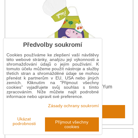
Předvolby soukromí
Cookies používáme ke zlepšení vaší návštěvy
této webové stránky, analýzu její výkonnosti a
shromažďování údajů o jejím používání. K
tomuto účelu můžeme použít nástroje a služby
třetích stran a shromážděné údaje se mohou
přenést k partnerům v EU, USA nebo jiných
zemích. Kliknutím na "Přijmout všechny
Dětská zástěra s čepicí Peppa Pig Yum
cookies" vyjadřujete svůj souhlas s tímto
zpracováním. Níže můžete najít podrobné
211 Kč
informace nebo upravit své preference.
Zásady ochrany soukromí
Do košíku
Ukázat
Přijmout všechny
podrobnosti
cookies