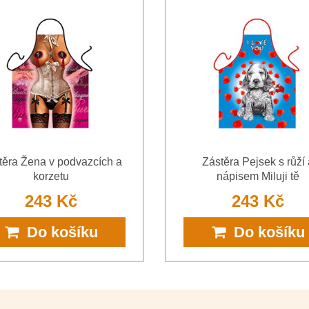
*
(Povinné)
*
(Povinné)
těra Žena v podvazcích a
Zástěra Pejsek s růží 
korzetu
nápisem Miluji tě
243 Kč
243 Kč
Do košíku
Do košíku