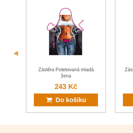
nie
Zástěra Potetovaná mladá
Zás
žena
243 Kč
Do košíku