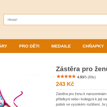
ÁRY
PRO DĚTI
MEDAILE
CHŇAPKY
Zástěra pro že
4.93
/
5
(
69
x)
243 Kč
Zástěra pro ženu k narozeninám 
přítelkyni nebo i kolegyni k její
potisk ve vysokém rozlišení. Je 