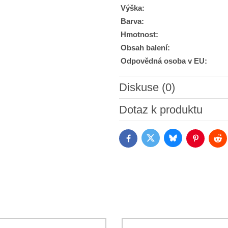
Výška:
Barva:
Hmotnost:
Obsah balení:
Odpovědná osoba v EU:
Diskuse (0)
Nový komentář
Dotaz k produktu
Bluesky
Twitter
Facebook
Pinterest
Red
Souhlasím se zpracováním o
jsem se s podmínkami
Ochrany 