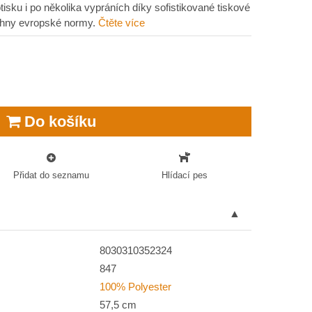
isku i po několika vypráních díky sofistikované tiskové
echny evropské normy.
Čtěte více
Do košíku
Přidat do seznamu
Hlídací pes
8030310352324
847
100% Polyester
57,5 cm