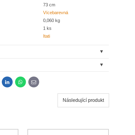
73 cm
Vícebarevná
0,060 kg
1 ks
Itati
dit
LinkedIn
WhatsApp
E-
mail
Následující produkt
sobních údajů za účelem odeslání formuláře. Seznámil
*
osobních údajů
společnosti Bomba s.r.o.