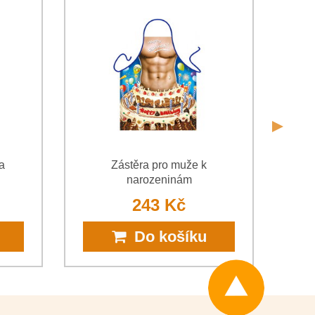
Odeslat
Odeslat
a
Zástěra pro muže k
narozeninám
243 Kč
Do košíku