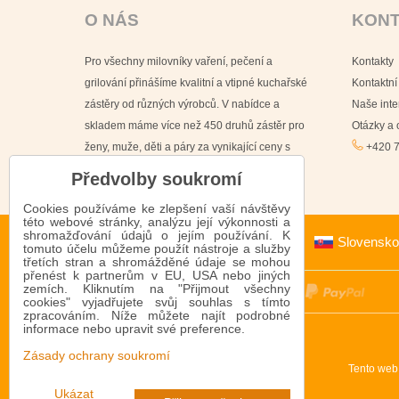
O NÁS
KON
Pro všechny milovníky vaření, pečení a
Kontakty
grilování přinášíme kvalitní a vtipné kuchařské
Kontaktní
zástěry od různých výrobců. V nabídce a
Naše int
skladem máme více než 450 druhů zástěr pro
Otázky a
ženy, muže, děti a páry za vynikající ceny s
+420 7
doručením již do 24 hodin.
Předvolby soukromí
Cookies používáme ke zlepšení vaší návštěvy
této webové stránky, analýzu její výkonnosti a
shromažďování údajů o jejím používání. K
Slovensko
tomuto účelu můžeme použít nástroje a služby
třetích stran a shromážděné údaje se mohou
přenést k partnerům v EU, USA nebo jiných
zemích. Kliknutím na "Přijmout všechny
cookies" vyjadřujete svůj souhlas s tímto
zpracováním. Níže můžete najít podrobné
informace nebo upravit své preference.
Zásady ochrany soukromí
Tento web
Ukázat