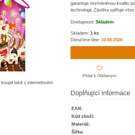
garantuje nezměněnou kvalitu pot
technologii. Zástěra splňuje vš
Dostupnost:
Skladem
Skladem:
1
ks
Doručíme dne:
10.08.2026
Přidat k Oblíbeným
 koupit také v internetovém
Doplňující informace
EAN:
Kód zboží:
Materiál:
Šířka: