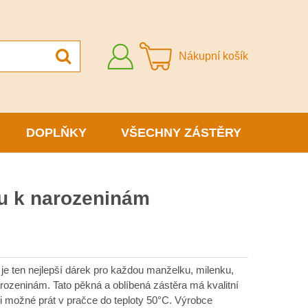
Přihlásit
Nákupní košík
se
DOPLŇKY
VŠECHNY ZÁSTĚRY
nu k narozeninám
je ten nejlepší dárek pro každou manželku, milenku,
 narozeninám. Tato pěkná a oblíbená zástěra má kvalitní
ji možné prát v pračce do teploty 50°C. Výrobce