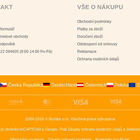
TAKT
VŠE O NÁKUPU
Obchodní podmínky
 formulář
Platby za zboží
ernetové obchody
Doručení zboží
 odpovědi
Odstoupení od smlouvy
22 094605 (9:00-14:00 Po-Pá)
Reklamace
Ochrana osobních údajů
Česká Republika
Deutschland
Österreich
Polska
E
2009-2026 © Bomba s.r.o.
Všechna práva vyhrazena
 je chráněn reCAPTCHA a Google. Platí
Zásady ochrany osobních údajů
a
Smluvní
Předvolby soukromí
Zásady ochrany soukromí
Podmínky používání