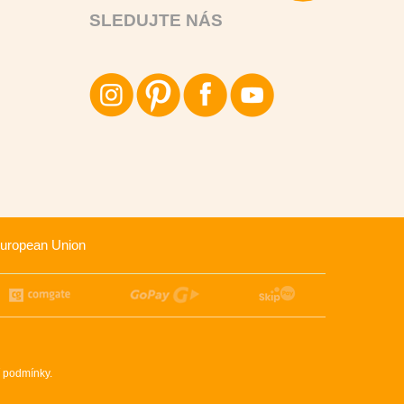
SLEDUJTE NÁS
uropean Union
 podmínky
.