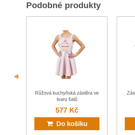
Podobné produkty
 pro
Růžová kuchyňská zástěra ve
Zás
tvaru šatů
577 Kč
Do košíku