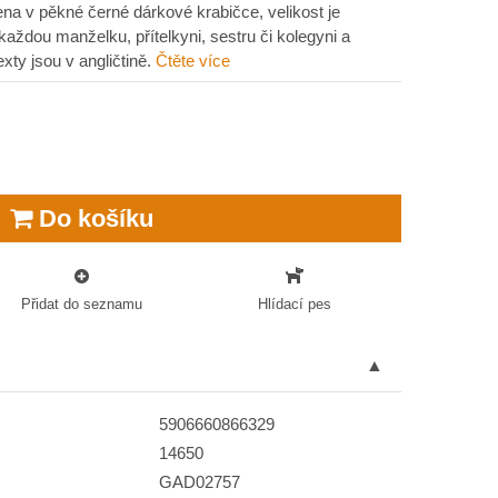
ena v pěkné černé dárkové krabičce, velikost je
 každou manželku, přítelkyni, sestru či kolegyni a
xty jsou v angličtině.
Čtěte více
Do košíku
Přidat do seznamu
Hlídací pes
5906660866329
14650
GAD02757