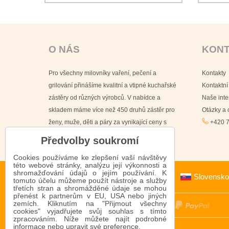
O NÁS
KON
Pro všechny milovníky vaření, pečení a
Kontakty
grilování přinášíme kvalitní a vtipné kuchařské
Kontaktní
zástěry od různých výrobců. V nabídce a
Naše int
skladem máme více než 450 druhů zástěr pro
Otázky a
ženy, muže, děti a páry za vynikající ceny s
+420 7
doručením již do 24 hodin.
Předvolby soukromí
Cookies používáme ke zlepšení vaší návštěvy
této webové stránky, analýzu její výkonnosti a
shromažďování údajů o jejím používání. K
Slovensko
tomuto účelu můžeme použít nástroje a služby
třetích stran a shromážděné údaje se mohou
přenést k partnerům v EU, USA nebo jiných
zemích. Kliknutím na "Přijmout všechny
cookies" vyjadřujete svůj souhlas s tímto
zpracováním. Níže můžete najít podrobné
informace nebo upravit své preference.