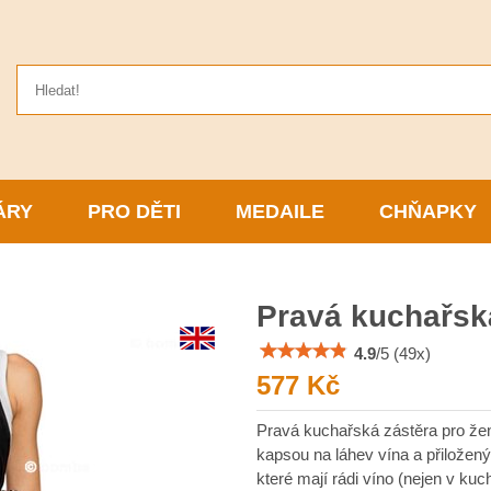
ÁRY
PRO DĚTI
MEDAILE
CHŇAPKY
Pravá kuchařsk
4.9
/
5
(
49
x)
577 Kč
Pravá kuchařská zástěra pro ženy
kapsou na láhev vína a přiložen
které mají rádi víno (nejen v ku