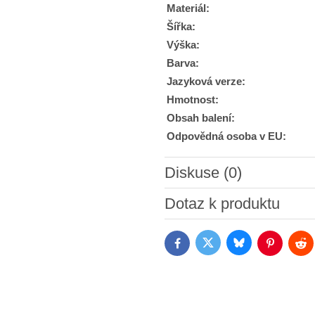
Materiál:
Šířka:
Výška:
Barva:
Jazyková verze:
Hmotnost:
Obsah balení:
Odpovědná osoba v EU:
Diskuse (0)
Nový komentář
Dotaz k produktu
Bluesky
Twitter
Facebook
Pinterest
Red