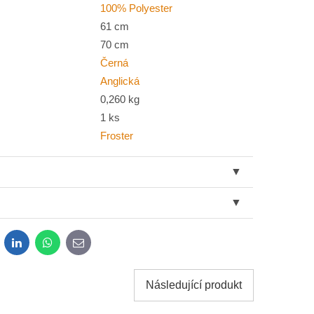
100% Polyester
61 cm
70 cm
Černá
Anglická
0,260 kg
1 ks
Froster
dit
LinkedIn
WhatsApp
E-
mail
Následující produkt