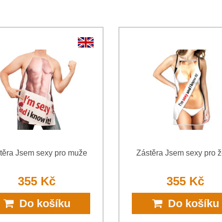
Souhlasím se zpracováním o
jsem se s podmínkami
Ochrany 
*
(Povinné)
*
(Povinné)
těra Jsem sexy pro muže
Zástěra Jsem sexy pro 
355 Kč
355 Kč
Do košíku
Do košíku