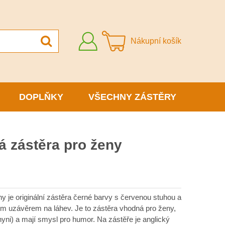
Přihlásit
Nákupní košík
se
DOPLŇKY
VŠECHNY ZÁSTĚRY
á zástěra pro ženy
 je originální zástěra černé barvy s červenou stuhou a
ým uzávěrem na láhev. Je to zástěra vhodná pro ženy,
chyni) a mají smysl pro humor. Na zástěře je anglický