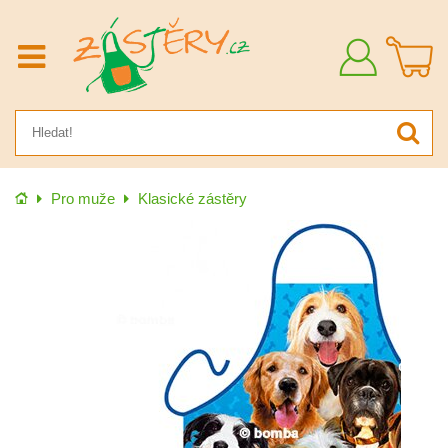
Přihlásit
se
Úvod
Pro muže
Klasické zástěry