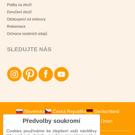
Platby za zboží
Doručení zboží
Odstoupení od smlouvy
Reklamace
Ochrana osobních údajů
SLEDUJTE NÁS
Slovensko
Česká Republika
Deutschland
Předvolby soukromí
Österreich
Polska
European Union
Cookies používáme ke zlepšení vaší návštěvy