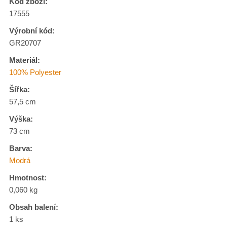
Kód zboží:
17555
Výrobní kód:
GR20707
Materiál:
100% Polyester
Šířka:
57,5 cm
Výška:
73 cm
Barva:
Modrá
Hmotnost:
0,060 kg
Obsah balení:
1 ks