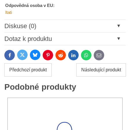
Odpovědná osoba v EU:
Itati
Diskuse (0)
Nový komentář
Dotaz k produktu
Název:
Bluesky
Twitter
Facebook
Pinterest
Reddit
LinkedIn
WhatsApp
E-
mail
*
Jméno:
Předchozí produkt
Následující produkt
*
Jméno:
*
Podobné produkty
Váš e-mail:
*
Komentář:
Váš dotaz k produktu: