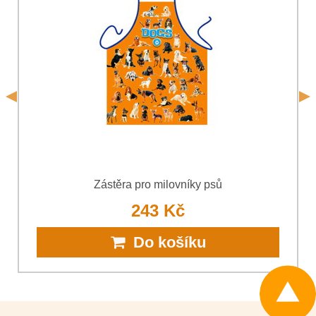
Souhlasím se zpracováním osobních údajů za účelem
odeslání formuláře. Seznámil jsem se s podmínkami
Ochrany
*
osobních údajů
společnosti Bomba s.r.o.
*
(Povinné)
*
(Povinné)
Odeslat
Odeslat
Zástěra pro milovníky psů
243 Kč
Do košíku