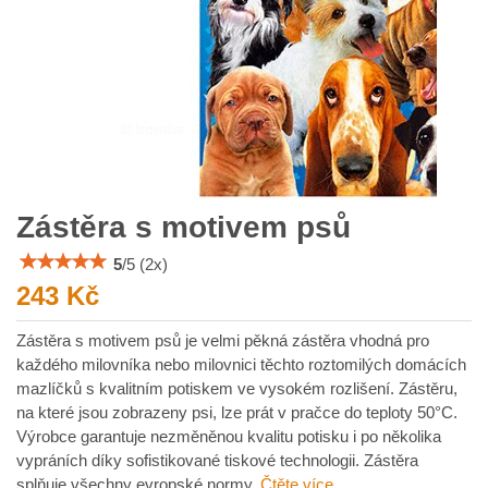
Zástěra s motivem psů
5
/
5
(
2
x)
243 Kč
Zástěra s motivem psů je velmi pěkná zástěra vhodná pro
každého milovníka nebo milovnici těchto roztomilých domácích
mazlíčků s kvalitním potiskem ve vysokém rozlišení. Zástěru,
na které jsou zobrazeny psi, lze prát v pračce do teploty 50°C.
Výrobce garantuje nezměněnou kvalitu potisku i po několika
vypráních díky sofistikované tiskové technologii. Zástěra
splňuje všechny evropské normy.
Čtěte více