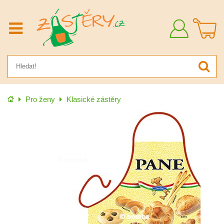
Přihlásit
se
Úvod
Pro ženy
Klasické zástěry