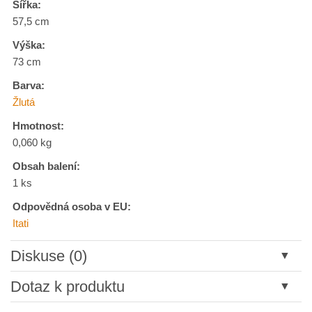
Šířka:
57,5 cm
Výška:
73 cm
Barva:
Žlutá
Hmotnost:
0,060 kg
Obsah balení:
1 ks
Odpovědná osoba v EU:
Itati
Diskuse (0)
Nový komentář
Dotaz k produktu