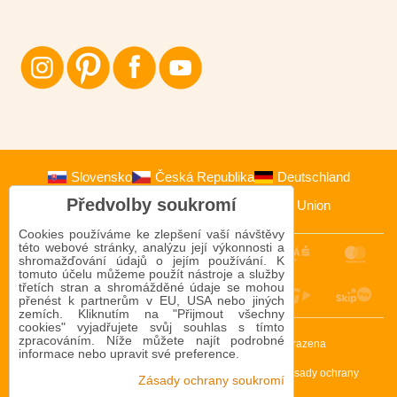
Slovensko
Česká Republika
Deutschland
Předvolby soukromí
Österreich
Polska
European Union
Cookies používáme ke zlepšení vaší návštěvy
této webové stránky, analýzu její výkonnosti a
shromažďování údajů o jejím používání. K
tomuto účelu můžeme použít nástroje a služby
třetích stran a shromážděné údaje se mohou
přenést k partnerům v EU, USA nebo jiných
zemích. Kliknutím na "Přijmout všechny
cookies" vyjadřujete svůj souhlas s tímto
zpracováním. Níže můžete najít podrobné
2009-2026 © Bomba s.r.o.
Všechna práva vyhrazena
informace nebo upravit své preference.
Tento web je chráněn reCAPTCHA a Google. Platí
Zásady ochrany
Zásady ochrany soukromí
osobních údajů
a
Smluvní podmínky
.