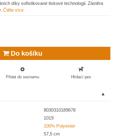
ráních díky sofistikované tiskové technologii. Zástěra
y.
Čtěte více
Do košíku
Přidat do seznamu
Hlídací pes
8030310189678
1019
100% Polyester
57,5 cm