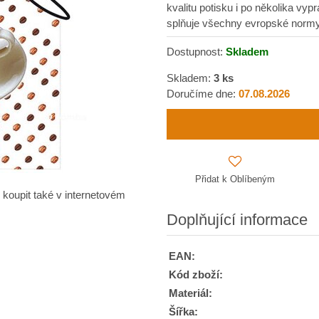
kvalitu potisku i po několika vyp
splňuje všechny evropské norm
Dostupnost:
Skladem
Skladem:
3
ks
Doručíme dne:
07.08.2026
Přidat k Oblíbeným
 koupit také v internetovém
Doplňující informace
EAN:
Kód zboží:
Materiál:
Šířka: