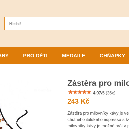
ÁRY
PRO DĚTI
MEDAILE
CHŇAPKY
Zástěra pro mil
4.97
/
5
(
36
x)
243 Kč
Zástěra pro milovníky kávy je v
chutného italského espressa s k
milovníky kávy je možné prát v