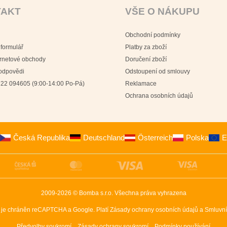
TAKT
VŠE O NÁKUPU
Obchodní podmínky
 formulář
Platby za zboží
ernetové obchody
Doručení zboží
 odpovědi
Odstoupení od smlouvy
22 094605 (9:00-14:00 Po-Pá)
Reklamace
Ochrana osobních údajů
Česká Republika
Deutschland
Österreich
Polska
E
2009-2026 © Bomba s.r.o.
Všechna práva vyhrazena
 je chráněn reCAPTCHA a Google. Platí
Zásady ochrany osobních údajů
a
Smluvní
Předvolby soukromí
Zásady ochrany soukromí
Podmínky používání