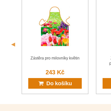
a e
Zástěra pro milovníky květin
p
243 Kč
Do košíku