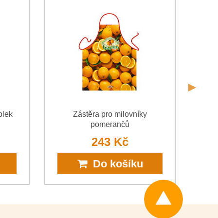
Odeslat
Odeslat
blek
Zástěra pro milovníky
Zás
pomerančů
243 Kč
Do košíku