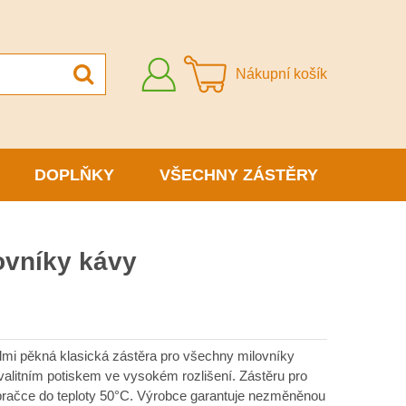
Přihlásit
Nákupní košík
se
DOPLŇKY
VŠECHNY ZÁSTĚRY
ovníky kávy
elmi pěkná klasická zástěra pro všechny milovníky
valitním potiskem ve vysokém rozlišení. Zástěru pro
 pračce do teploty 50°C. Výrobce garantuje nezměněnou