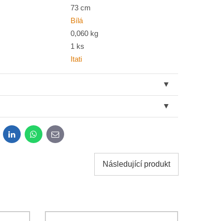
73 cm
Bílá
0,060 kg
1 ks
Itati
dit
LinkedIn
WhatsApp
E-
mail
Následující produkt
sobních údajů za účelem odeslání formuláře. Seznámil
*
osobních údajů
společnosti Bomba s.r.o.