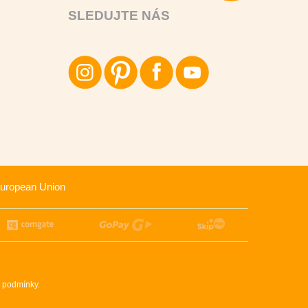
SLEDUJTE NÁS
uropean Union
 podmínky
.