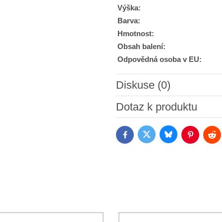
Výška:
Barva:
Hmotnost:
Obsah balení:
Odpovědná osoba v EU:
Diskuse (0)
Nový komentář
Dotaz k produktu
Bluesky
Twitter
Facebook
Pinterest
Red
Souhlasím se zpracováním o
jsem se s podmínkami
Ochrany 