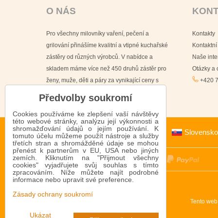
O NÁS
KON
Pro všechny milovníky vaření, pečení a
Kontakty
grilování přinášíme kvalitní a vtipné kuchařské
Kontaktní
zástěry od různých výrobců. V nabídce a
Naše int
skladem máme více než 450 druhů zástěr pro
Otázky a
ženy, muže, děti a páry za vynikající ceny s
+420 7
doručením již do 24 hodin.
Předvolby soukromí
Cookies používáme ke zlepšení vaší návštěvy
této webové stránky, analýzu její výkonnosti a
shromažďování údajů o jejím používání. K
Slovensko
tomuto účelu můžeme použít nástroje a služby
třetích stran a shromážděné údaje se mohou
přenést k partnerům v EU, USA nebo jiných
zemích. Kliknutím na "Přijmout všechny
cookies" vyjadřujete svůj souhlas s tímto
zpracováním. Níže můžete najít podrobné
informace nebo upravit své preference.
Zásady ochrany soukromí
Tento web
Ukázat