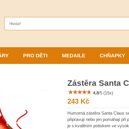
ÁRY
PRO DĚTI
MEDAILE
CHŇAPKY
Zástěra Santa 
4.8
/
5
(
15
x)
243 Kč
Humorná zástěra Santa Claus se
připravují nebo jen pomáhají při
je s kvalitním potiskem ve vysok