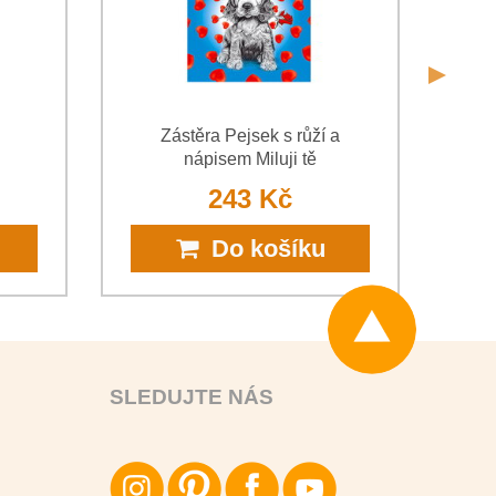
Zástěra Pejsek s růží a
Zá
nápisem Miluji tě
243 Kč
Do košíku
SLEDUJTE NÁS