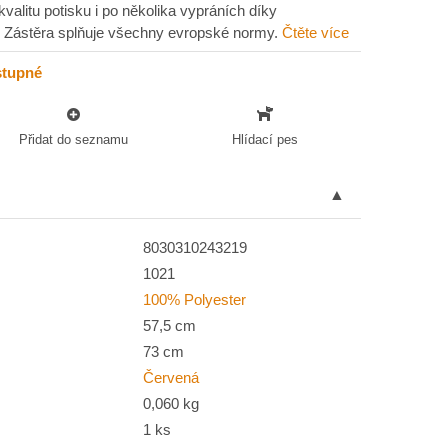
alitu potisku i po několika vypráních díky
ii. Zástěra splňuje všechny evropské normy.
Čtěte více
stupné
Přidat do seznamu
Hlídací pes
8030310243219
1021
100% Polyester
57,5 cm
73 cm
Červená
0,060 kg
1 ks