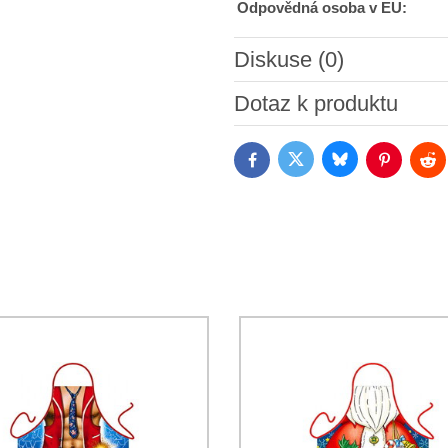
Odpovědná osoba v EU:
Diskuse (0)
Nový komentář
Dotaz k produktu
Bluesky
Twitter
Facebook
Pinterest
Red
Souhlasím se zpracováním o
jsem se s podmínkami
Ochrany 
*
(Povinné)
*
(Povinné)