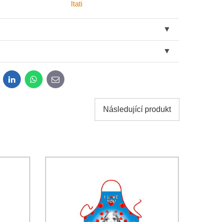
Itati
dit
LinkedIn
WhatsApp
E-
mail
Následující produkt
sobních údajů za účelem odeslání formuláře. Seznámil
*
osobních údajů
společnosti Bomba s.r.o.
Odeslat
Odeslat