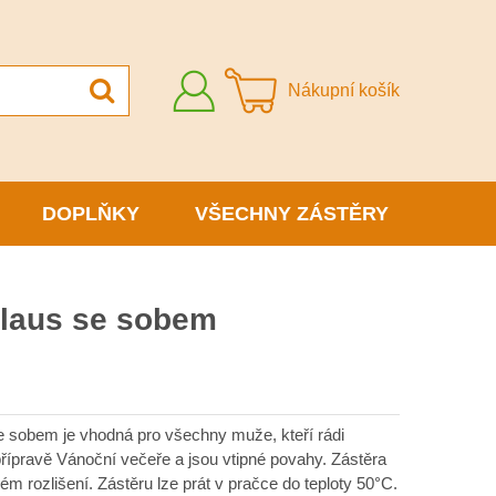
Přihlásit
Nákupní košík
se
DOPLŇKY
VŠECHNY ZÁSTĚRY
Claus se sobem
 sobem je vhodná pro všechny muže, kteří rádi
 přípravě Vánoční večeře a jsou vtipné povahy. Zástěra
ém rozlišení. Zástěru lze prát v pračce do teploty 50°C.