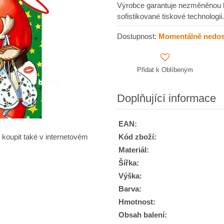
Výrobce garantuje nezměněnou kv
sofistikované tiskové technolog
Dostupnost:
Momentálně nedo
Přidat k Oblíbeným
Doplňující informace
EAN:
Kód zboží:
 koupit také v internetovém
Materiál:
Šířka:
Výška:
Barva:
Hmotnost:
Obsah balení: