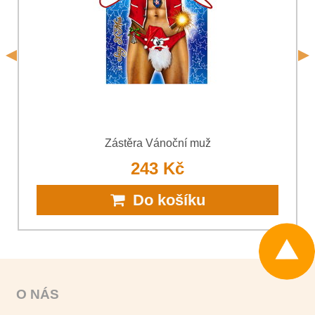
*
(Povinné)
Odeslat
Odeslat
Zástěra Vánoční muž
243 Kč
Do košíku
O NÁS