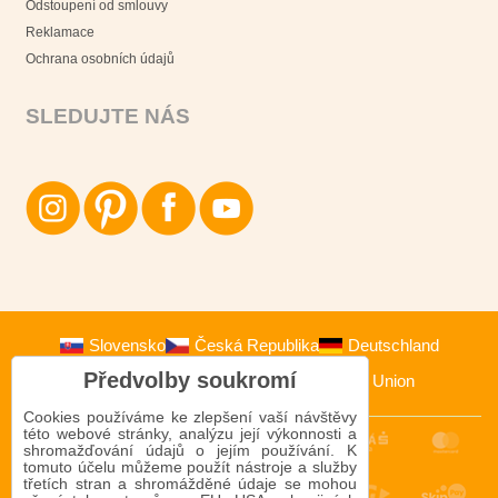
Odstoupení od smlouvy
Reklamace
Ochrana osobních údajů
SLEDUJTE NÁS
Slovensko
Česká Republika
Deutschland
Předvolby soukromí
Österreich
Polska
European Union
Cookies používáme ke zlepšení vaší návštěvy
této webové stránky, analýzu její výkonnosti a
shromažďování údajů o jejím používání. K
tomuto účelu můžeme použít nástroje a služby
třetích stran a shromážděné údaje se mohou