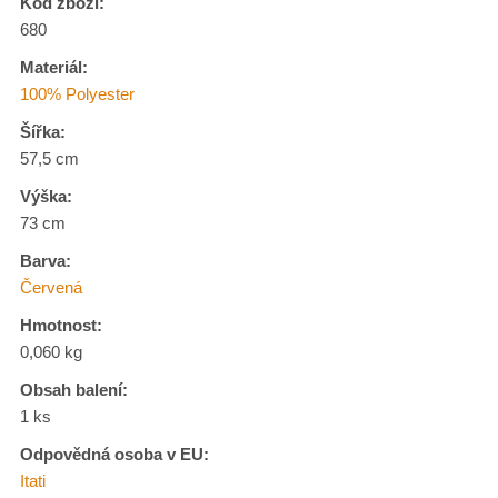
Kód zboží:
680
Materiál:
100% Polyester
Šířka:
57,5 cm
Výška:
73 cm
Barva:
Červená
Hmotnost:
0,060 kg
Obsah balení:
1 ks
Odpovědná osoba v EU:
Itati