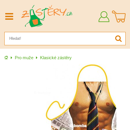
Přihlásit
se
Úvod
Pro muže
Klasické zástěry