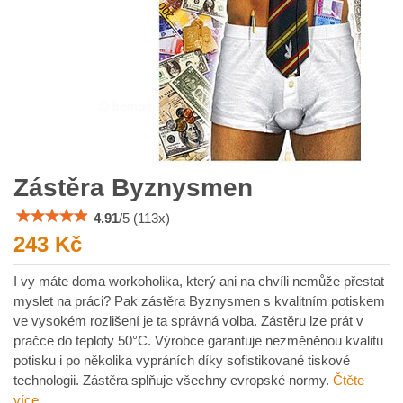
Zástěra Byznysmen
4.91
/
5
(
113
x)
243 Kč
I vy máte doma workoholika, který ani na chvíli nemůže přestat
myslet na práci? Pak zástěra Byznysmen s kvalitním potiskem
ve vysokém rozlišení je ta správná volba. Zástěru lze prát v
pračce do teploty 50°C. Výrobce garantuje nezměněnou kvalitu
potisku i po několika vypráních díky sofistikované tiskové
technologii. Zástěra splňuje všechny evropské normy.
Čtěte
více