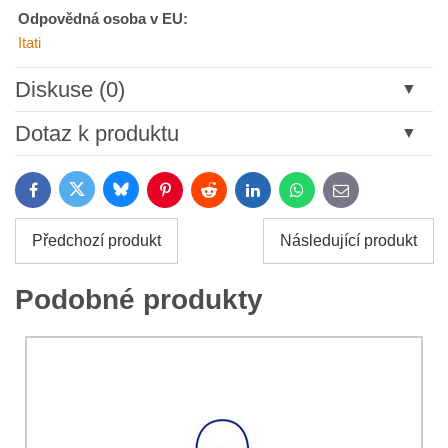
Odpovědná osoba v EU:
Itati
Diskuse (0)
Nový komentář
Dotaz k produktu
Název:
Bluesky
Twitter
Facebook
Pinterest
Reddit
LinkedIn
WhatsApp
E-
mail
*
Jméno:
Předchozí produkt
Následující produkt
*
Jméno:
*
Podobné produkty
Váš e-mail:
*
Komentář:
Váš dotaz k produktu: