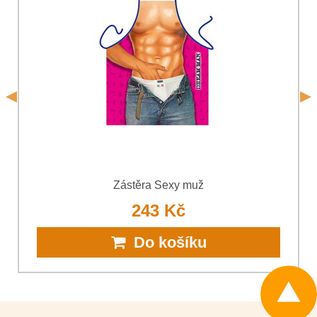
Souhlasím se zpracováním osobních údajů za účelem
odeslání formuláře. Seznámil jsem se s podmínkami
Ochrany
*
osobních údajů
společnosti Bomba s.r.o.
*
(Povinné)
*
(Povinné)
Odeslat
Odeslat
Zástěra Sexy muž
243 Kč
Do košíku