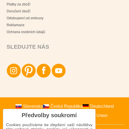
Platby za zboží
Doručení zboží
Odstoupení od smlouvy
Reklamace
Ochrana osobních údajů
SLEDUJTE NÁS
Slovensko
Česká Republika
Deutschland
Předvolby soukromí
Österreich
Polska
European Union
Cookies používáme ke zlepšení vaší návštěvy