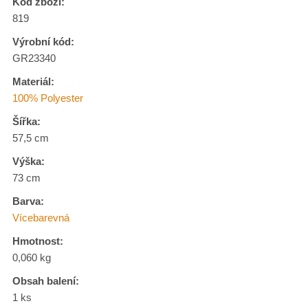
Kód zboží:
819
Výrobní kód:
GR23340
Materiál:
100% Polyester
Šířka:
57,5 cm
Výška:
73 cm
Barva:
Vícebarevná
Hmotnost:
0,060 kg
Obsah balení:
1 ks