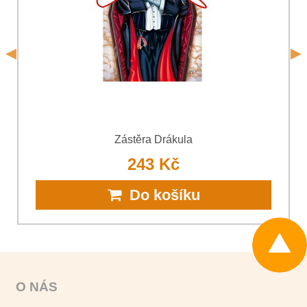
*
(Povinné)
Odeslat
Odeslat
Zástěra Drákula
243 Kč
Do košíku
O NÁS