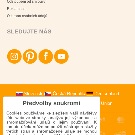
Odstoupení od smlouvy
Reklamace
Ochrana osobních údajů
SLEDUJTE NÁS
Slovensko
Česká Republika
Deutschland
Předvolby soukromí
Österreich
Polska
European Union
Cookies používáme ke zlepšení vaší návštěvy
této webové stránky, analýzu její výkonnosti a
shromažďování údajů o jejím používání. K
tomuto účelu můžeme použít nástroje a služby
třetích stran a shromážděné údaje se mohou