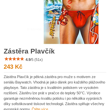
Zástěra Plavčík
4.9
/
5
(
51
x)
243 Kč
Zástěra Plavčík je pěkná zástěra pro muže s motivem ze
seriálu Baywatch. Vhodná je jako dárek pro každého plážového
playboye. Tato zástěra je s kvalitním potiskem ve vysokém
rozlišení. Zástěru lze prát v pračce do teploty 50°C. Výrobce
garantuje nezměněnou kvalitu potisku i po několika vypráních
díky sofistikované tiskové technologii. Zástěra splňuje všechny
evropské normy.
Čtěte více