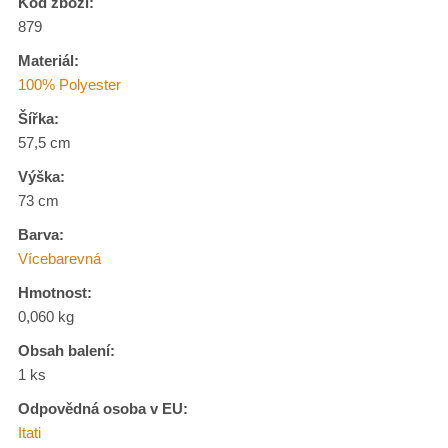
Kód zboží:
879
Materiál:
100% Polyester
Šířka:
57,5 cm
Výška:
73 cm
Barva:
Vícebarevná
Hmotnost:
0,060 kg
Obsah balení:
1 ks
Odpovědná osoba v EU:
Itati