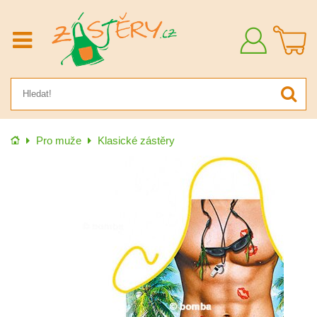
Přihlásit
se
Úvod
Pro muže
Klasické zástěry