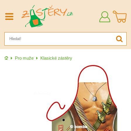
Přihlásit
se
Úvod
Pro muže
Klasické zástěry