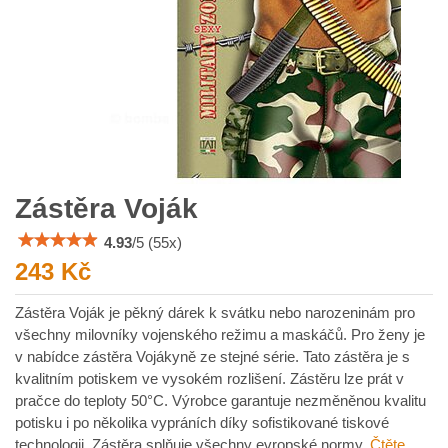
Zástěra Voják
4.93
/
5
(
55
x)
243 Kč
Zástěra Voják je pěkný dárek k svátku nebo narozeninám pro
všechny milovníky vojenského režimu a maskáčů. Pro ženy je
v nabídce zástěra Vojákyně ze stejné série. Tato zástěra je s
kvalitním potiskem ve vysokém rozlišení. Zástěru lze prát v
pračce do teploty 50°C. Výrobce garantuje nezměněnou kvalitu
potisku i po několika vypráních díky sofistikované tiskové
technologii. Zástěra splňuje všechny evropské normy.
Čtěte