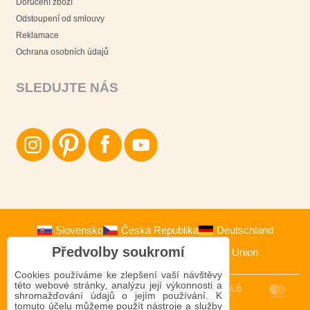
Doručení zboží
Odstoupení od smlouvy
Reklamace
Ochrana osobních údajů
SLEDUJTE NÁS
Slovensko
Česká Republika
Deutschland
Předvolby soukromí
Österreich
Polska
European Union
Cookies používáme ke zlepšení vaší návštěvy
této webové stránky, analýzu její výkonnosti a
shromažďování údajů o jejím používání. K
tomuto účelu můžeme použít nástroje a služby