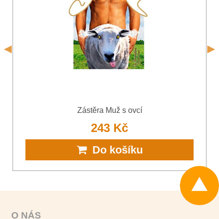
*
osobních údajů
společnosti Bomba s.r.o.
*
(Povinné)
*
(Povinné)
Odeslat
Odeslat
Zástěra Muž s ovcí
243 Kč
Do košíku
O NÁS