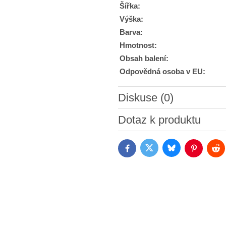
Šířka:
Výška:
Barva:
Hmotnost:
Obsah balení:
Odpovědná osoba v EU:
Diskuse (0)
Nový komentář
Dotaz k produktu
Bluesky
Twitter
Facebook
Pinterest
Red
Souhlasím se zpracováním o