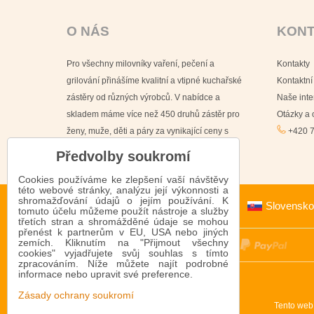
O NÁS
KON
Pro všechny milovníky vaření, pečení a
Kontakty
grilování přinášíme kvalitní a vtipné kuchařské
Kontaktní
zástěry od různých výrobců. V nabídce a
Naše int
skladem máme více než 450 druhů zástěr pro
Otázky a
ženy, muže, děti a páry za vynikající ceny s
+420 7
doručením již do 24 hodin.
Předvolby soukromí
Cookies používáme ke zlepšení vaší návštěvy
této webové stránky, analýzu její výkonnosti a
shromažďování údajů o jejím používání. K
Slovensko
tomuto účelu můžeme použít nástroje a služby
třetích stran a shromážděné údaje se mohou
přenést k partnerům v EU, USA nebo jiných
zemích. Kliknutím na "Přijmout všechny
cookies" vyjadřujete svůj souhlas s tímto
zpracováním. Níže můžete najít podrobné
informace nebo upravit své preference.
Zásady ochrany soukromí
Tento web