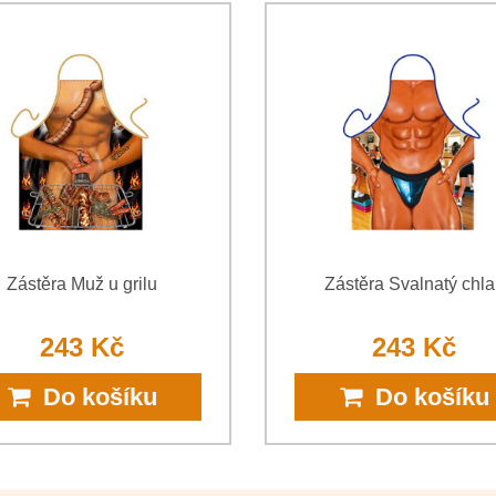
jsem se s podmínkami
Ochrany 
*
(Povinné)
*
(Povinné)
Zástěra Muž u grilu
Zástěra Svalnatý chl
243 Kč
243 Kč
Do košíku
Do košíku