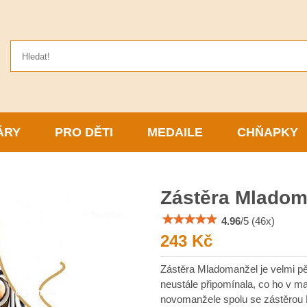
ÁRY
PRO DĚTI
MEDAILE
CHŇAPKY
Zástěra Mladom
4.96
/
5
(
46
x)
243 Kč
Zástěra Mladomanžel je velmi p
neustále připomínala, co ho v ma
novomanžele spolu se zástěrou 