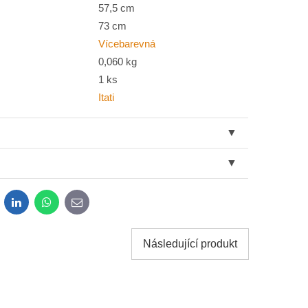
57,5 cm
73 cm
Vícebarevná
0,060 kg
1 ks
Itati
dit
LinkedIn
WhatsApp
E-
mail
Následující produkt
sobních údajů za účelem odeslání formuláře. Seznámil