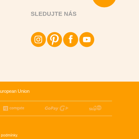
SLEDUJTE NÁS
uropean Union
 podmínky
.