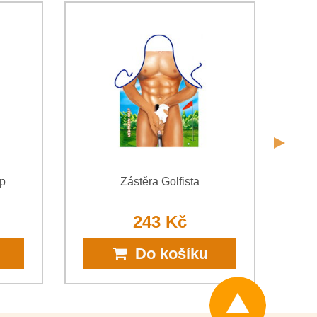
*
osobních údajů
společnosti Bomba s.r.o.
Odeslat
Odeslat
ap
Zástěra Golfista
243 Kč
Do košíku