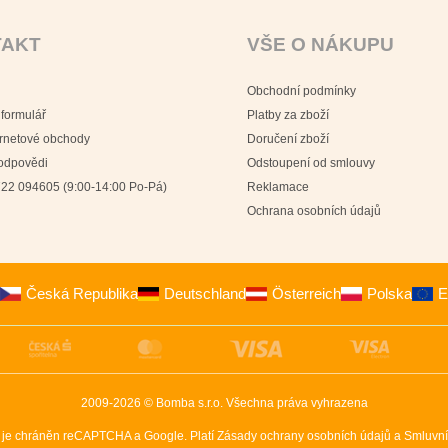
TAKT
VŠE O NÁKUPU
Obchodní podmínky
 formulář
Platby za zboží
ernetové obchody
Doručení zboží
 odpovědi
Odstoupení od smlouvy
22 094605 (9:00-14:00 Po-Pá)
Reklamace
Ochrana osobních údajů
Česká Republika
Deutschland
Österreich
Polska
E
2009-2026 © Bomba s.r.o.
Všechna práva vyhrazena
 je chráněn reCAPTCHA a Google. Platí
Zásady ochrany osobních údajů
a
Smluvní