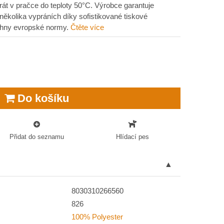
rát v pračce do teploty 50°C. Výrobce garantuje
několika vypráních díky sofistikované tiskové
echny evropské normy.
Čtěte více
Do košíku
Přidat do seznamu
Hlídací pes
8030310266560
826
100% Polyester