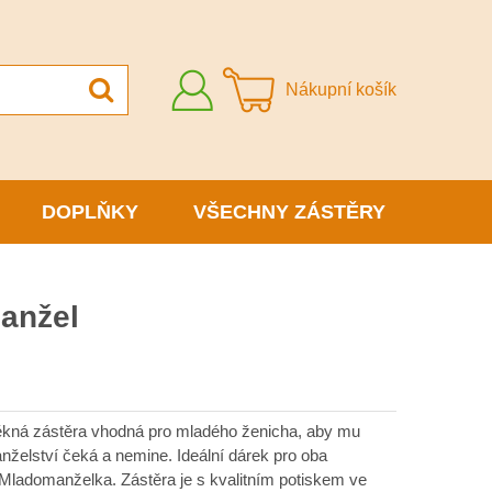
Přihlásit
Nákupní košík
se
DOPLŇKY
VŠECHNY ZÁSTĚRY
anžel
ěkná zástěra vhodná pro mladého ženicha, aby mu
nželství čeká a nemine. Ideální dárek pro oba
Mladomanželka. Zástěra je s kvalitním potiskem ve