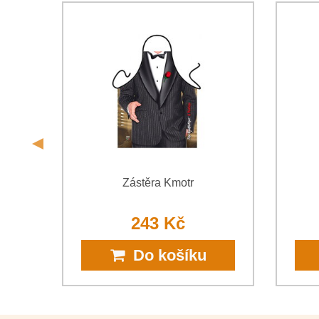
estu
Zástěra Kmotr
243 Kč
Do košíku
PH