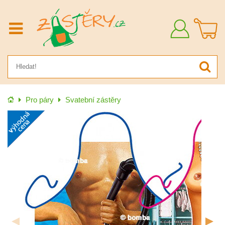
Přihlásit
se
Úvod
Pro páry
Svatební zástěry