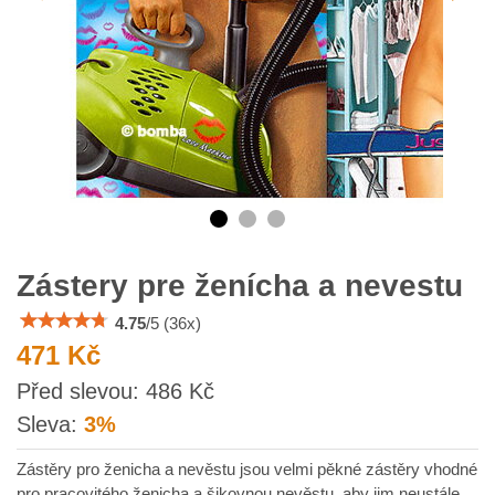
Zástery pre ženícha a nevestu
4.75
/
5
(
36
x)
471 Kč
s
Před slevou:
486 Kč
DPH
Sleva:
3%
Zástěry pro ženicha a nevěstu jsou velmi pěkné zástěry vhodné
pro pracovitého ženicha a šikovnou nevěstu, aby jim neustále