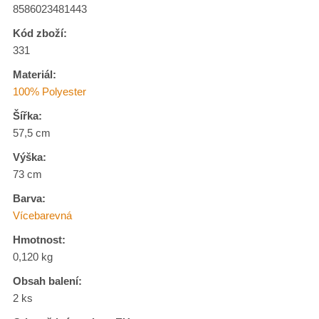
8586023481443
Kód zboží:
331
Materiál:
100% Polyester
Šířka:
57,5 cm
Výška:
73 cm
Barva:
Vícebarevná
Hmotnost:
0,120 kg
Obsah balení:
2 ks