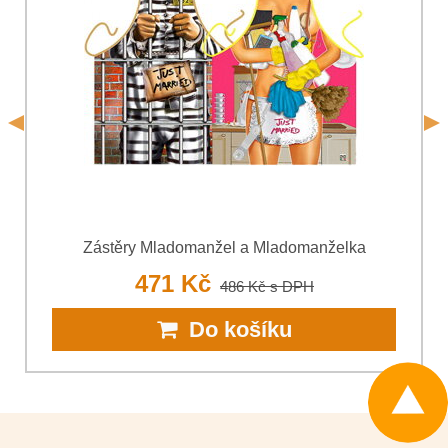
odeslání formuláře. Seznámil jsem se s podmínkami
Ochrany
*
osobních údajů
společnosti Bomba s.r.o.
*
(Povinné)
*
(Povinné)
Odeslat
Odeslat
Zástěry Mladomanžel a Mladomanželka
471 Kč
486 Kč
s DPH
Do košíku