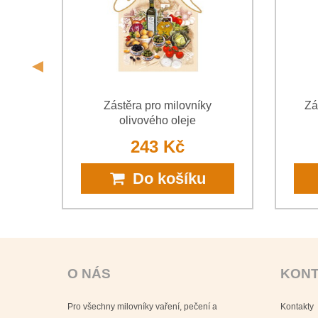
nie
Zástěra pro milovníky
Zá
olivového oleje
243 Kč
Do košíku
O NÁS
KON
Pro všechny milovníky vaření, pečení a
Kontakty