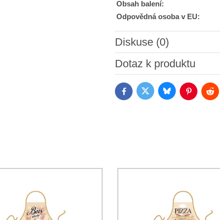
Obsah balení:
Odpovědná osoba v EU:
Diskuse (0)
Nový komentář
Dotaz k produktu
Bluesky
Twitter
Facebook
Pinterest
Red
Souhlasím se zpracováním o
jsem se s podmínkami
Ochrany 
*
(Povinné)
*
(Povinné)