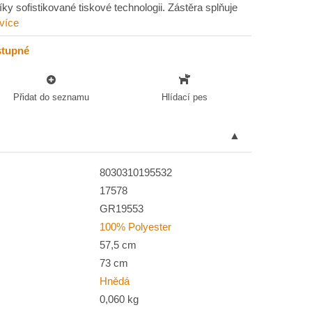
íky sofistikované tiskové technologii. Zástěra splňuje
 více
stupné
Přidat do seznamu
Hlídací pes
8030310195532
17578
GR19553
100% Polyester
57,5 cm
73 cm
Hnědá
0,060 kg