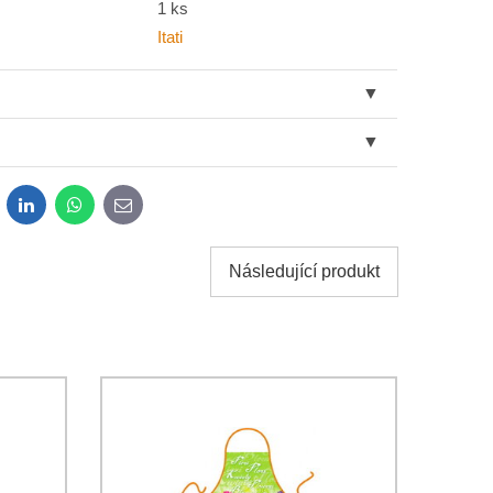
1 ks
Itati
dit
LinkedIn
WhatsApp
E-
mail
Následující produkt
sobních údajů za účelem odeslání formuláře. Seznámil
*
osobních údajů
společnosti Bomba s.r.o.
Odeslat
Odeslat