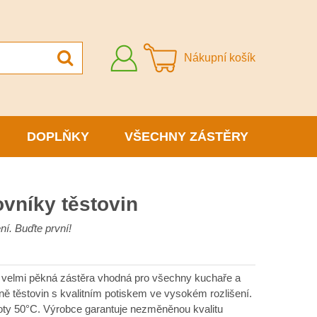
Přihlásit
Nákupní košík
se
DOPLŇKY
VŠECHNY ZÁSTĚRY
ovníky těstovin
í. Buďte první!
je velmi pěkná zástěra vhodná pro všechny kuchaře a
ně těstovin s kvalitním potiskem ve vysokém rozlišení.
ploty 50°C. Výrobce garantuje nezměněnou kvalitu