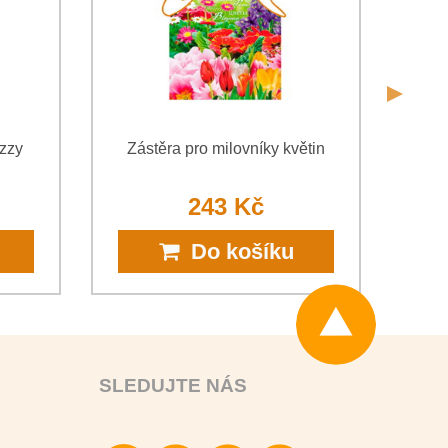
izzy
Zástěra pro milovníky květin
Zá
243 Kč
Do košíku
SLEDUJTE NÁS