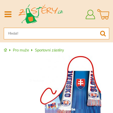
Přihlásit
se
Úvod
Pro muže
Sportovní zástěry