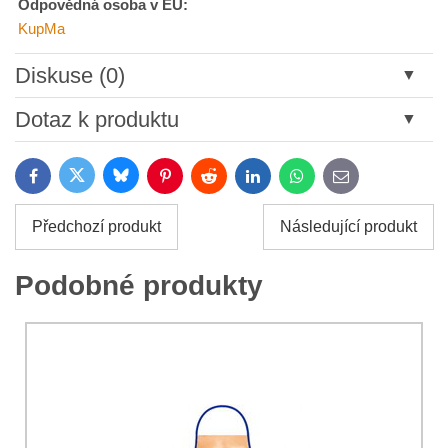
Odpovědná osoba v EU:
KupMa
Diskuse (0)
Nový komentář
Dotaz k produktu
Název:
Bluesky
Twitter
Facebook
Pinterest
Reddit
LinkedIn
WhatsApp
E-
mail
*
Jméno:
Předchozí produkt
Následující produkt
*
Jméno:
*
Podobné produkty
Váš e-mail:
*
Komentář:
Váš dotaz k produktu:
Souhlasím se zpracováním osobních údajů za účelem