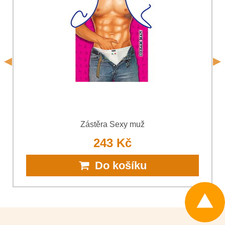
odeslání formuláře. Seznámil jsem se s podmínkami
Ochrany
*
osobních údajů
společnosti Bomba s.r.o.
*
(Povinné)
*
(Povinné)
Odeslat
Odeslat
Zástěra Sexy muž
243 Kč
Do košíku