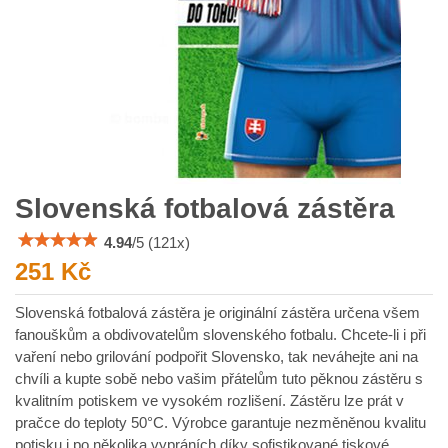
Slovenská fotbalová zástěra
4.94
/
5
(
121
x)
251 Kč
Slovenská fotbalová zástěra je originální zástěra určena všem
fanouškům a obdivovatelům slovenského fotbalu. Chcete-li i při
vaření nebo grilování podpořit Slovensko, tak neváhejte ani na
chvíli a kupte sobě nebo vašim přátelům tuto pěknou zástěru s
kvalitním potiskem ve vysokém rozlišení. Zástěru lze prát v
pračce do teploty 50°C. Výrobce garantuje nezměněnou kvalitu
potisku i po několika vypráních díky sofistikované tiskové