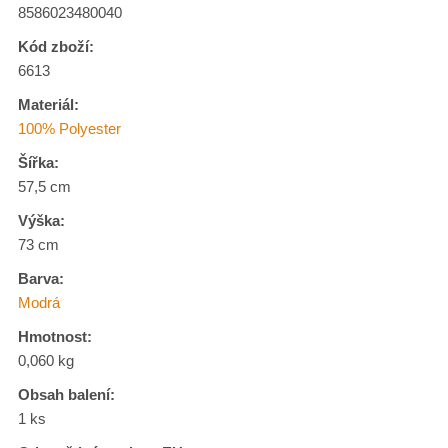
8586023480040
Kód zboží:
6613
Materiál:
100% Polyester
Šířka:
57,5 cm
Výška:
73 cm
Barva:
Modrá
Hmotnost:
0,060 kg
Obsah balení:
1 ks