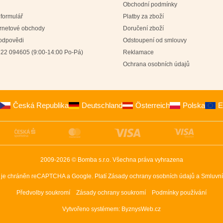
Obchodní podmínky
 formulář
Platby za zboží
ernetové obchody
Doručení zboží
 odpovědi
Odstoupení od smlouvy
22 094605 (9:00-14:00 Po-Pá)
Reklamace
Ochrana osobních údajů
Česká Republika
Deutschland
Österreich
Polska
E
2009-2026 © Bomba s.r.o.
Všechna práva vyhrazena
 je chráněn reCAPTCHA a Google. Platí
Zásady ochrany osobních údajů
a
Smluvní
Předvolby soukromí
Zásady ochrany soukromí
Podmínky používání
Vytvořeno systémem:
ByznysWeb.cz