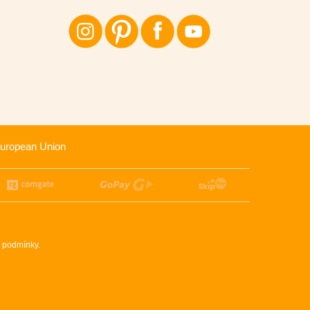
uropean Union
 podmínky
.