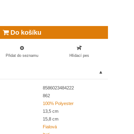
Do košíku
Přidat do seznamu
Hlídací pes
8586023484222
862
100% Polyester
13,5 cm
15,8 cm
Fialová