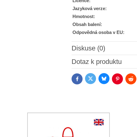
Licence:
Jazyková verze:
Hmotnost:
Obsah balení:
Odpovědná osoba v EU:
Diskuse (0)
Nový komentář
Dotaz k produktu
Bluesky
Twitter
Facebook
Pinterest
Red
Souhlasím se zpracováním o
jsem se s podmínkami
Ochrany 