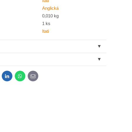
Itati
Anglická
0,010 kg
1 ks
Itati
dit
LinkedIn
WhatsApp
E-
mail
sobních údajů za účelem odeslání formuláře. Seznámil
*
osobních údajů
společnosti Bomba s.r.o.