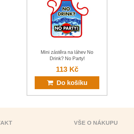
*
(Povinné)
*
(Povinné)
Mini zástěra na láhev No
Drink? No Party!
113 Kč
Do košíku
TAKT
VŠE O NÁKUPU