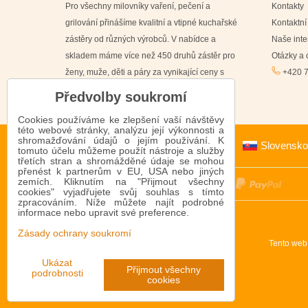
Pro všechny milovníky vaření, pečení a
Kontakty
grilování přinášíme kvalitní a vtipné kuchařské
Kontaktní
zástěry od různých výrobců. V nabídce a
Naše int
skladem máme více než 450 druhů zástěr pro
Otázky a
ženy, muže, děti a páry za vynikající ceny s
+420 7
doručením již do 24 hodin.
Předvolby soukromí
Cookies používáme ke zlepšení vaší návštěvy
této webové stránky, analýzu její výkonnosti a
shromažďování údajů o jejím používání. K
Slovensko
tomuto účelu můžeme použít nástroje a služby
třetích stran a shromážděné údaje se mohou
přenést k partnerům v EU, USA nebo jiných
zemích. Kliknutím na "Přijmout všechny
cookies" vyjadřujete svůj souhlas s tímto
zpracováním. Níže můžete najít podrobné
informace nebo upravit své preference.
Zásady ochrany soukromí
Tento web
Ukázat
Přijmout všechny
podrobnosti
cookies