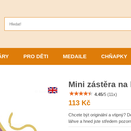
ÁRY
PRO DĚTI
MEDAILE
CHŇAPKY
Mini zástěra na
4.45
/
5
(
11
x)
113 Kč
Chcete být originální a vtipný? D
láhve a hned jste středem pozor