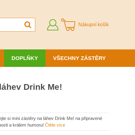
Přihlásit
Nákupní košík
se
DOPLŇKY
VŠECHNY ZÁSTĚRY
 láhev Drink Me!
ejte si mini zástěry na láhev Drink Me! na připravené
nosti a králem humoru!
Čtěte více