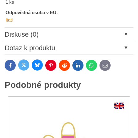
1 ks
Odpovědná osoba v EU:
Itati
Diskuse (0)
Nový komentář
Dotaz k produktu
Název:
Bluesky
Twitter
Facebook
Pinterest
Reddit
LinkedIn
WhatsApp
E-
mail
*
Jméno:
Podobné produkty
*
Jméno:
*
Váš e-mail:
*
Komentář:
Váš dotaz k produktu: