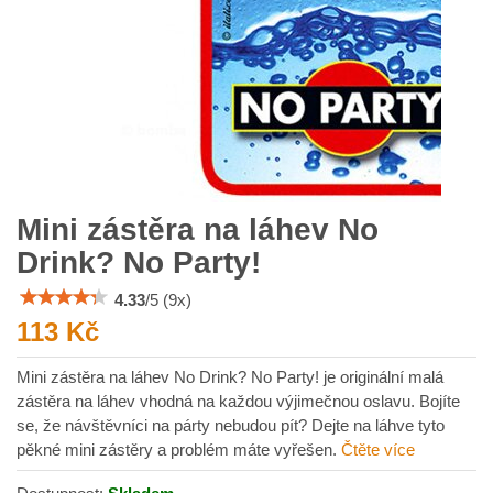
Mini zástěra na láhev No
Drink? No Party!
4.33
/
5
(
9
x)
113 Kč
Mini zástěra na láhev No Drink? No Party! je originální malá
zástěra na láhev vhodná na každou výjimečnou oslavu. Bojíte
se, že návštěvníci na párty nebudou pít? Dejte na láhve tyto
pěkné mini zástěry a problém máte vyřešen.
Čtěte více