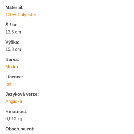
Materiál:
100% Polyester
Šířka:
13,5 cm
Výška:
15,8 cm
Barva:
Modrá
Licence:
Itati
Jazyková verze:
Anglická
Hmotnost:
0,010 kg
Obsah balení: