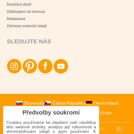
Doručení zboží
Odstoupení od smlouvy
Reklamace
Ochrana osobních údajů
SLEDUJTE NÁS
Slovensko
Česká Republika
Deutschland
Předvolby soukromí
Österreich
Polska
European Union
Cookies používáme ke zlepšení vaší návštěvy
této webové stránky, analýzu její výkonnosti a
shromažďování údajů o jejím používání. K