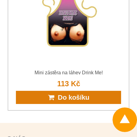
Souhlasím se zpracováním osobních údajů za účelem
odeslání formuláře. Seznámil jsem se s podmínkami
Ochrany
*
osobních údajů
společnosti Bomba s.r.o.
*
(Povinné)
*
(Povinné)
Odeslat
Odeslat
Mini zástěra na láhev Drink Me!
113 Kč
Do košíku