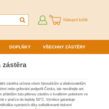
Přihlásit
Nákupní košík
se
DOPLŇKY
VŠECHNY ZÁSTĚRY
 zástěra
inální zástěra určena všem fanouškům a obdivovatelům
vaření nebo grilování podpořit Česko, tak neváhejte ani
m přátelům tuto pěknou zástěru s kvalitním potiskem ve
rát v pračce do teploty 50°C. Výrobce garantuje
několika vypráních díky sofistikované tiskové