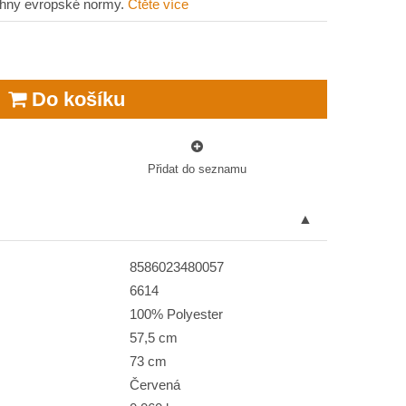
echny evropské normy.
Čtěte více
Do košíku
Přidat do seznamu
8586023480057
6614
100% Polyester
57,5 cm
73 cm
Červená