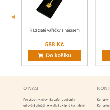
dý
Řád zlaté vařečky s nápisem
588 Kč
Do košíku
O NÁS
KON
Pro všechny milovníky vaření, pečení a
Kontakty
grilování přinášíme kvalitní a vtipné kuchařské
Kontaktní