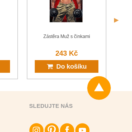
Zástěra Muž s činkami
Řád
243 Kč
Do košíku
SLEDUJTE NÁS