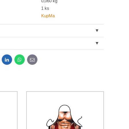
0,060 kg
1 ks
KupMa
dit
LinkedIn
WhatsApp
E-
mail
sobních údajů za účelem odeslání formuláře. Seznámil
*
osobních údajů
společnosti Bomba s.r.o.
Odeslat
Odeslat