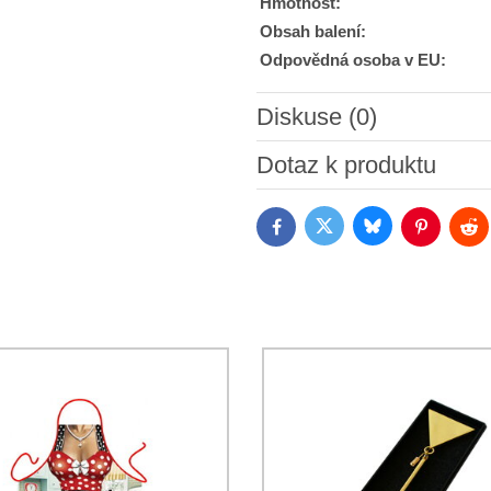
Hmotnost:
Obsah balení:
Odpovědná osoba v EU:
Diskuse (0)
Nový komentář
Dotaz k produktu
Bluesky
Twitter
Facebook
Pinterest
Red
Souhlasím se zpracováním o
jsem se s podmínkami
Ochrany 
*
(Povinné)
*
(Povinné)