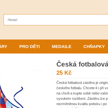
ÁRY
PRO DĚTI
MEDAILE
CHŇAPKY
Česká fotbalová
25 Kč
Česká fotbalová zástěra je orig
českého fotbalu. Chcete-li i při 
na chvíli a kupte sobě nebo vaši
vysokém rozlišení. Zástěru lze p
nezměněnou kvalitu potisku i po 