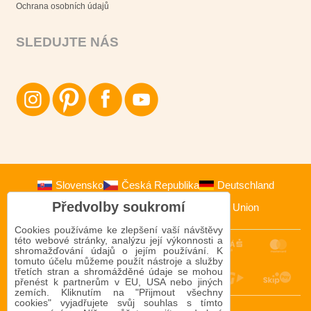
Ochrana osobních údajů
SLEDUJTE NÁS
Slovensko
Česká Republika
Deutschland
Předvolby soukromí
Österreich
Polska
European Union
Cookies používáme ke zlepšení vaší návštěvy
této webové stránky, analýzu její výkonnosti a
shromažďování údajů o jejím používání. K
tomuto účelu můžeme použít nástroje a služby
třetích stran a shromážděné údaje se mohou
přenést k partnerům v EU, USA nebo jiných
zemích. Kliknutím na "Přijmout všechny
cookies" vyjadřujete svůj souhlas s tímto