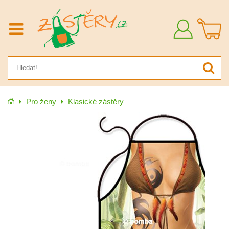
Přihlásit
se
Úvod
Pro ženy
Klasické zástěry