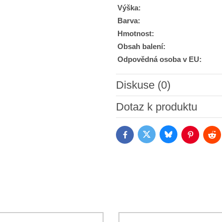
Výška:
Barva:
Hmotnost:
Obsah balení:
Odpovědná osoba v EU:
Diskuse (0)
Nový komentář
Dotaz k produktu
Bluesky
Twitter
Facebook
Pinterest
Red
Souhlasím se zpracováním o
jsem se s podmínkami
Ochrany 