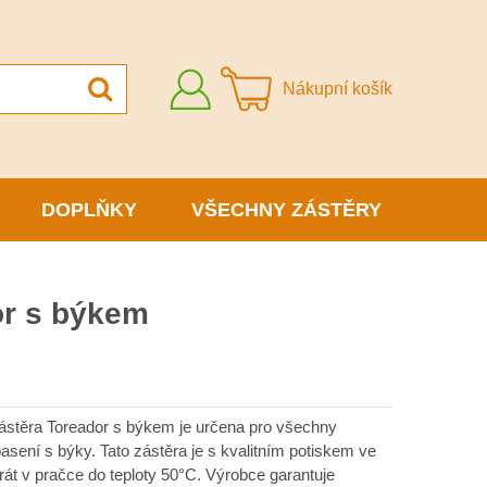
Přihlásit
Nákupní košík
se
DOPLŇKY
VŠECHNY ZÁSTĚRY
or s býkem
zástěra Toreador s býkem je určena pro všechny
sení s býky. Tato zástěra je s kvalitním potiskem ve
rát v pračce do teploty 50°C. Výrobce garantuje