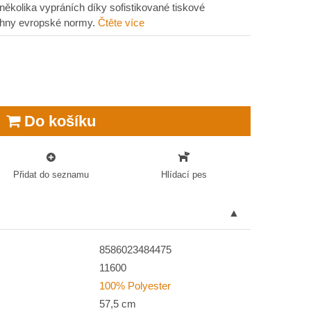
několika vypráních díky sofistikované tiskové
echny evropské normy.
Čtěte více
Do košíku
Přidat do seznamu
Hlídací pes
8586023484475
11600
100% Polyester
57,5 cm