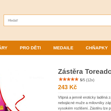
ÁRY
PRO DĚTI
MEDAILE
CHŇAPKY
Zástěra Toread
5
/
5
(
12
x)
243 Kč
Vtipná a jemně eroticky laděná 
nebojácné muže a milovníky zápa
vysokém rozlišení. Zástěru lze p