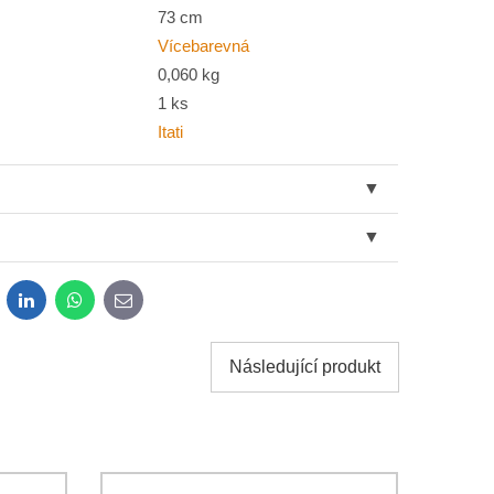
73 cm
Vícebarevná
0,060 kg
1 ks
Itati
dit
LinkedIn
WhatsApp
E-
mail
Následující produkt
sobních údajů za účelem odeslání formuláře. Seznámil
*
osobních údajů
společnosti Bomba s.r.o.