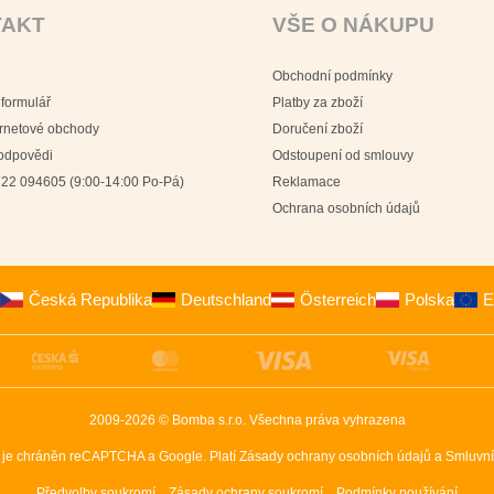
TAKT
VŠE O NÁKUPU
Obchodní podmínky
 formulář
Platby za zboží
ernetové obchody
Doručení zboží
 odpovědi
Odstoupení od smlouvy
22 094605 (9:00-14:00 Po-Pá)
Reklamace
Ochrana osobních údajů
Česká Republika
Deutschland
Österreich
Polska
E
2009-2026 © Bomba s.r.o.
Všechna práva vyhrazena
 je chráněn reCAPTCHA a Google. Platí
Zásady ochrany osobních údajů
a
Smluvní
Předvolby soukromí
Zásady ochrany soukromí
Podmínky používání