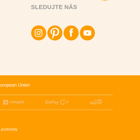
SLEDUJTE NÁS
uropean Union
 podmínky
.