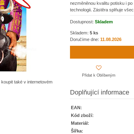
nezměněnou kvalitu potisku i po 
technologii. Zástěra splňuje vš
Dostupnost:
Skladem
Skladem:
5
ks
Doručíme dne:
11.08.2026
Přidat k Oblíbeným
 koupit také v internetovém
Doplňující informace
EAN:
Kód zboží:
Materiál:
Šířka: