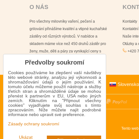
O NÁS
KON
Pro všechny milovníky vaření, pečení a
Kontakty
grilování přinášíme kvalitní a vtipné kuchařské
Kontaktní
zástěry od různých výrobců. V nabídce a
Naše int
skladem máme více než 450 druhů zástěr pro
Otázky a
ženy, muže, děti a páry za vynikající ceny s
+420 7
doručením již do 24 hodin.
Předvolby soukromí
Cookies používáme ke zlepšení vaší návštěvy
této webové stránky, analýzu její výkonnosti a
shromažďování údajů o jejím používání. K
Slovensko
tomuto účelu můžeme použít nástroje a služby
třetích stran a shromážděné údaje se mohou
přenést k partnerům v EU, USA nebo jiných
zemích. Kliknutím na "Přijmout všechny
cookies" vyjadřujete svůj souhlas s tímto
zpracováním. Níže můžete najít podrobné
informace nebo upravit své preference.
Zásady ochrany soukromí
Tento web
Ukázat