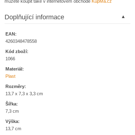
můžete koupit také v internetovém obchodě
KupMa.cz
Doplňující informace
EAN:
4260348478558
Kód zboží:
1066
Materiál:
Plast
Rozměry:
13,7 x 7,3 x 3,3 cm
Šířka:
7,3 cm
Výška:
13,7 cm