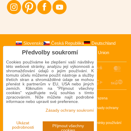
Slovensko
Česká Republika
Deutschland
Předvolby soukromí
Österreich
Polska
European Union
Cookies používáme ke zlepšení vaší návštěvy
této webové stránky, analýzu její výkonnosti a
shromažďování údajů o jejím používání. K
tomuto účelu můžeme použít nástroje a služby
třetích stran a shromážděné údaje se mohou
přenést k partnerům v EU, USA nebo jiných
zemích. Kliknutím na "Přijmout všechny
cookies" vyjadřujete svůj souhlas s tímto
zpracováním. Níže můžete najít podrobné
2009-2026 © Bomba s.r.o.
Všechna práva vyhrazena
informace nebo upravit své preference.
Tento web je chráněn reCAPTCHA a Google. Platí
Zásady ochrany
Zásady ochrany soukromí
osobních údajů
a
Smluvní podmínky
.
Předvolby soukromí
Zásady ochrany soukromí
Podmínky používání
Ukázat
Přijmout všechny
podrobnosti
cookies