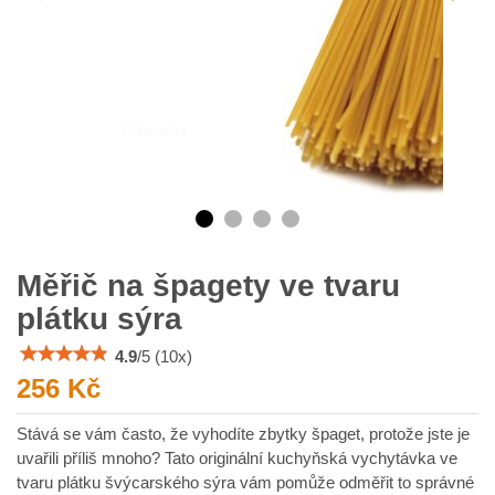
Měřič na špagety ve tvaru
plátku sýra
4.9
/
5
(
10
x)
256 Kč
Stává se vám často, že vyhodíte zbytky špaget, protože jste je
uvařili příliš mnoho? Tato originální kuchyňská vychytávka ve
tvaru plátku švýcarského sýra vám pomůže odměřit to správné